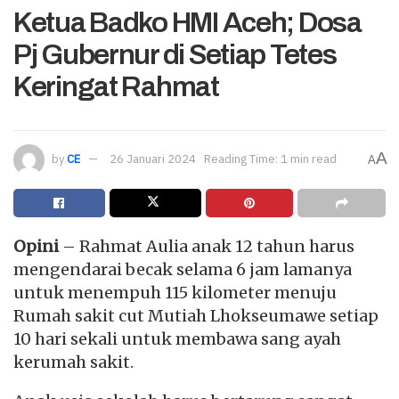
Ketua Badko HMI Aceh; Dosa
Pj Gubernur di Setiap Tetes
Keringat Rahmat
A
by
CE
26 Januari 2024
Reading Time: 1 min read
A
Opini
– Rahmat Aulia anak 12 tahun harus
mengendarai becak selama 6 jam lamanya
untuk menempuh 115 kilometer menuju
Rumah sakit cut Mutiah Lhokseumawe setiap
10 hari sekali untuk membawa sang ayah
kerumah sakit.