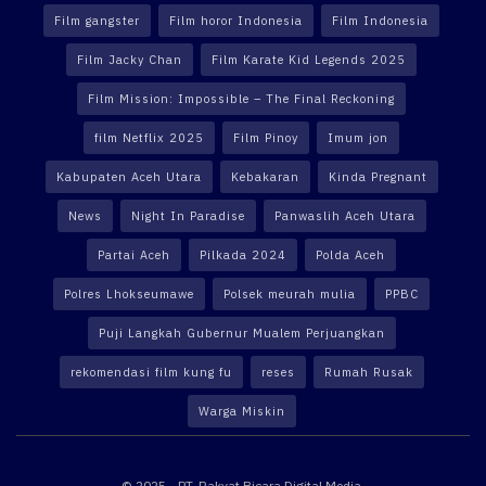
Film gangster
Film horor Indonesia
Film Indonesia
Film Jacky Chan
Film Karate Kid Legends 2025
Film Mission: Impossible – The Final Reckoning
film Netflix 2025
Film Pinoy
Imum jon
Kabupaten Aceh Utara
Kebakaran
Kinda Pregnant
News
Night In Paradise
Panwaslih Aceh Utara
Partai Aceh
Pilkada 2024
Polda Aceh
Polres Lhokseumawe
Polsek meurah mulia
PPBC
Puji Langkah Gubernur Mualem Perjuangkan
rekomendasi film kung fu
reses
Rumah Rusak
Warga Miskin
© 2025 - PT. Rakyat Bicara Digital Media.