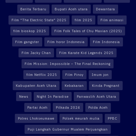
Berita Terbaru
Bupati Aceh utara
Dewantara
Film "The Electric State" 2025
film 2025
Film animasi
film bioskop 2025
Film Folk Tales of Chu Maxian (2025)
Film gangster
Film horor Indonesia
Film Indonesia
Film Jacky Chan
Film Karate Kid Legends 2025
Film Mission: Impossible – The Final Reckoning
film Netflix 2025
Film Pinoy
Imum jon
Kabupaten Aceh Utara
Kebakaran
Kinda Pregnant
News
Night In Paradise
Panwaslih Aceh Utara
Partai Aceh
Pilkada 2024
Polda Aceh
Polres Lhokseumawe
Polsek meurah mulia
PPBC
Puji Langkah Gubernur Mualem Perjuangkan