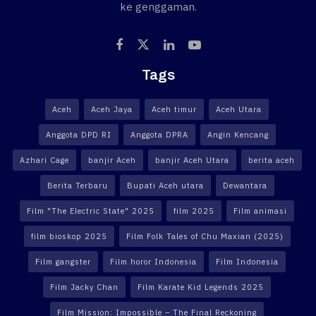
ke genggaman.
Tags
Aceh
Aceh Jaya
Aceh timur
Aceh Utara
Anggota DPD RI
Anggota DPRA
Angin Kencang
Azhari Cage
banjir Aceh
banjir Aceh Utara
berita aceh
Berita Terbaru
Bupati Aceh utara
Dewantara
Film "The Electric State" 2025
film 2025
Film animasi
film bioskop 2025
Film Folk Tales of Chu Maxian (2025)
Film gangster
Film horor Indonesia
Film Indonesia
Film Jacky Chan
Film Karate Kid Legends 2025
Film Mission: Impossible – The Final Reckoning