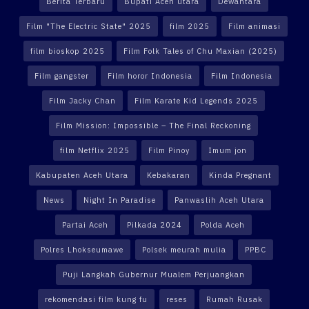
Berita Terbaru
Bupati Aceh utara
Dewantara
Film "The Electric State" 2025
film 2025
Film animasi
film bioskop 2025
Film Folk Tales of Chu Maxian (2025)
Film gangster
Film horor Indonesia
Film Indonesia
Film Jacky Chan
Film Karate Kid Legends 2025
Film Mission: Impossible – The Final Reckoning
film Netflix 2025
Film Pinoy
Imum jon
Kabupaten Aceh Utara
Kebakaran
Kinda Pregnant
News
Night In Paradise
Panwaslih Aceh Utara
Partai Aceh
Pilkada 2024
Polda Aceh
Polres Lhokseumawe
Polsek meurah mulia
PPBC
Puji Langkah Gubernur Mualem Perjuangkan
rekomendasi film kung fu
reses
Rumah Rusak