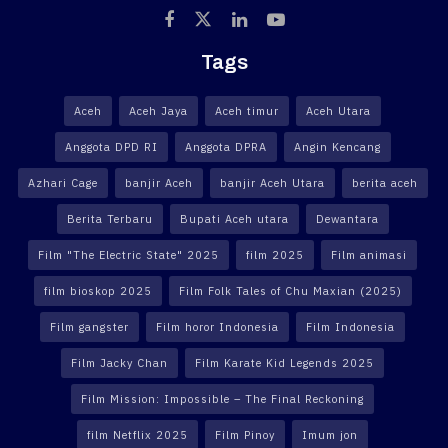
Tags
Aceh
Aceh Jaya
Aceh timur
Aceh Utara
Anggota DPD RI
Anggota DPRA
Angin Kencang
Azhari Cage
banjir Aceh
banjir Aceh Utara
berita aceh
Berita Terbaru
Bupati Aceh utara
Dewantara
Film "The Electric State" 2025
film 2025
Film animasi
film bioskop 2025
Film Folk Tales of Chu Maxian (2025)
Film gangster
Film horor Indonesia
Film Indonesia
Film Jacky Chan
Film Karate Kid Legends 2025
Film Mission: Impossible – The Final Reckoning
film Netflix 2025
Film Pinoy
Imum jon