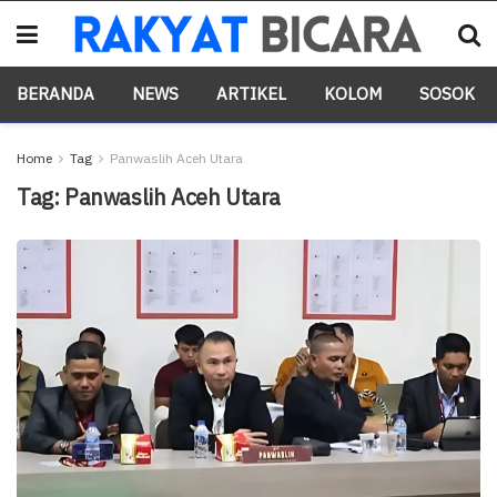
BERANDA
NEWS
ARTIKEL
KOLOM
SOSOK
Home
Tag
Panwaslih Aceh Utara
Tag:
Panwaslih Aceh Utara