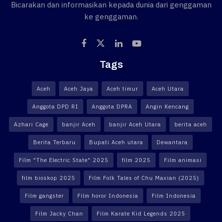
Bicarakan dan informasikan kepada dunia dari genggaman
ke genggaman.
Tags
Aceh
Aceh Jaya
Aceh timur
Aceh Utara
Anggota DPD RI
Anggota DPRA
Angin Kencang
Azhari Cage
banjir Aceh
banjir Aceh Utara
berita aceh
Berita Terbaru
Bupati Aceh utara
Dewantara
Film "The Electric State" 2025
film 2025
Film animasi
film bioskop 2025
Film Folk Tales of Chu Maxian (2025)
Film gangster
Film horor Indonesia
Film Indonesia
Film Jacky Chan
Film Karate Kid Legends 2025