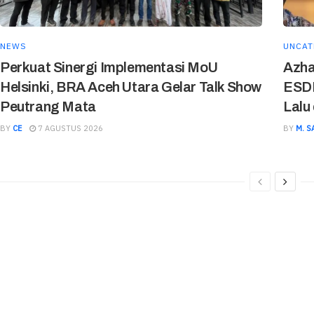
NEWS
UNCAT
Perkuat Sinergi Implementasi MoU
Azha
Helsinki, BRA Aceh Utara Gelar Talk Show
ESDM
Peutrang Mata
Lalu
BY
CE
7 AGUSTUS 2026
BY
M. S