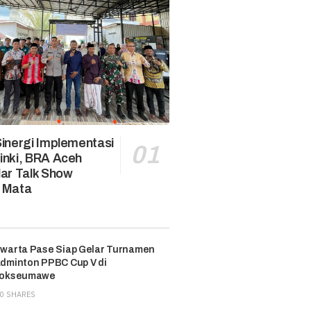
inergi Implementasi
inki, BRA Aceh
lar Talk Show
 Mata
warta Pase Siap Gelar Turnamen
dminton PPBC Cup V di
okseumawe
0 SHARES