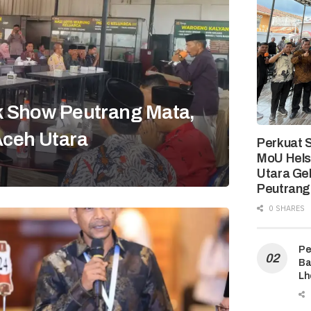
k Show Peutrang Mata,
ceh Utara
Perkuat S
MoU Hels
Utara Ge
Peutrang
0 SHARES
Pe
Ba
Lh