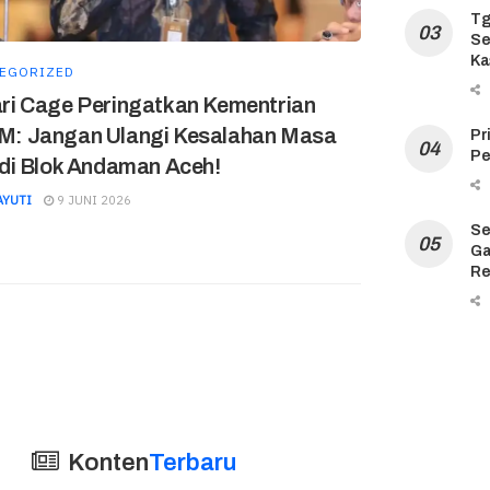
Tg
Se
Ka
EGORIZED
ri Cage Peringatkan Kementrian
: Jangan Ulangi Kesalahan Masa
Pr
Pe
 di Blok Andaman Aceh!
AYUTI
9 JUNI 2026
Se
Ga
Re
Konten
Terbaru