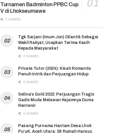
Turnamen Badminton PPBC Cup
V di Lhokseumawe
0 SHARES
Tgk Sarjani (Imum Jon) Dilantik Sebagai
Wakil Rakyat, Ucapkan Terima Kasih
Kepada Masyarakat
0 SHARES
Private Tutor (2024): Kisah Romantis
Penuh Intrik dan Perjuangan Hidup
0 SHARES
Selina’s Gold 2022: Perjuangan Tragis
Gadis Muda Melawan Kejamnya Dunia
Rentenir
0 SHARES
Pasang Purnama Hantam Desa Lhok
Pu’uK, Aceh Utara: 38 Rumah Hancur,