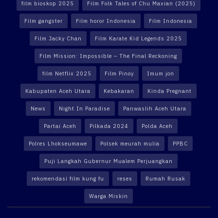
film bioskop 2025
Film Folk Tales of Chu Maxian (2025)
Film gangster
Film horor Indonesia
Film Indonesia
Film Jacky Chan
Film Karate Kid Legends 2025
Film Mission: Impossible – The Final Reckoning
film Netflix 2025
Film Pinoy
Imum jon
Kabupaten Aceh Utara
Kebakaran
Kinda Pregnant
News
Night In Paradise
Panwaslih Aceh Utara
Partai Aceh
Pilkada 2024
Polda Aceh
Polres Lhokseumawe
Polsek meurah mulia
PPBC
Puji Langkah Gubernur Mualem Perjuangkan
rekomendasi film kung fu
reses
Rumah Rusak
Warga Miskin