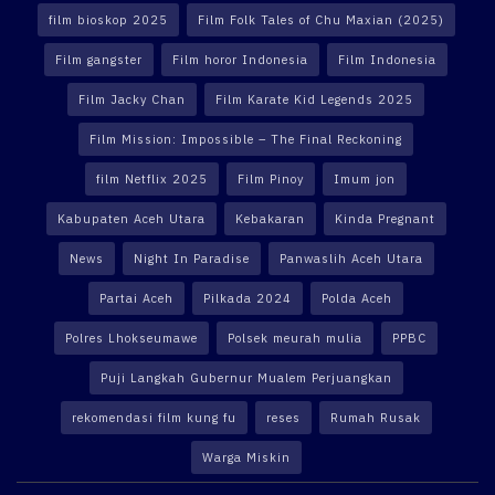
film bioskop 2025
Film Folk Tales of Chu Maxian (2025)
Film gangster
Film horor Indonesia
Film Indonesia
Film Jacky Chan
Film Karate Kid Legends 2025
Film Mission: Impossible – The Final Reckoning
film Netflix 2025
Film Pinoy
Imum jon
Kabupaten Aceh Utara
Kebakaran
Kinda Pregnant
News
Night In Paradise
Panwaslih Aceh Utara
Partai Aceh
Pilkada 2024
Polda Aceh
Polres Lhokseumawe
Polsek meurah mulia
PPBC
Puji Langkah Gubernur Mualem Perjuangkan
rekomendasi film kung fu
reses
Rumah Rusak
Warga Miskin