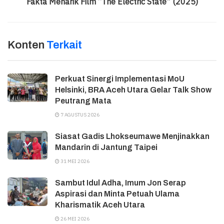
Fakta Menarik Film “The Electric State” (2025)
Konten
Terkait
Perkuat Sinergi Implementasi MoU
Helsinki, BRA Aceh Utara Gelar Talk Show
Peutrang Mata
7 AGUSTUS 2026
Siasat Gadis Lhokseumawe Menjinakkan
Mandarin di Jantung Taipei
31 MEI 2026
Sambut Idul Adha, Imum Jon Serap
Aspirasi dan Minta Petuah Ulama
Kharismatik Aceh Utara
26 MEI 2026