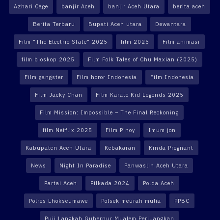
Azhari Cage
banjir Aceh
banjir Aceh Utara
berita aceh
Berita Terbaru
Bupati Aceh utara
Dewantara
Film "The Electric State" 2025
film 2025
Film animasi
film bioskop 2025
Film Folk Tales of Chu Maxian (2025)
Film gangster
Film horor Indonesia
Film Indonesia
Film Jacky Chan
Film Karate Kid Legends 2025
Film Mission: Impossible – The Final Reckoning
film Netflix 2025
Film Pinoy
Imum jon
Kabupaten Aceh Utara
Kebakaran
Kinda Pregnant
News
Night In Paradise
Panwaslih Aceh Utara
Partai Aceh
Pilkada 2024
Polda Aceh
Polres Lhokseumawe
Polsek meurah mulia
PPBC
Puji Langkah Gubernur Mualem Perjuangkan