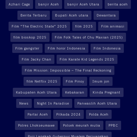
Azhari Cage
banjir Aceh
banjir Aceh Utara
berita aceh
Berita Terbaru
Bupati Aceh utara
Dewantara
Film "The Electric State" 2025
film 2025
Film animasi
film bioskop 2025
Film Folk Tales of Chu Maxian (2025)
Film gangster
Film horor Indonesia
Film Indonesia
Film Jacky Chan
Film Karate Kid Legends 2025
Film Mission: Impossible – The Final Reckoning
film Netflix 2025
Film Pinoy
Imum jon
Kabupaten Aceh Utara
Kebakaran
Kinda Pregnant
News
Night In Paradise
Panwaslih Aceh Utara
Partai Aceh
Pilkada 2024
Polda Aceh
Polres Lhokseumawe
Polsek meurah mulia
PPBC
Puji Langkah Gubernur Mualem Perjuangkan