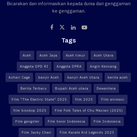
Bicarakan dan informasikan kepada dunia dari genggaman
ke genggaman.
Tags
Aceh
Aceh Jaya
Aceh timur
Aceh Utara
Anggota DPD RI
Anggota DPRA
Angin Kencang
Azhari Cage
banjir Aceh
banjir Aceh Utara
berita aceh
Berita Terbaru
Bupati Aceh utara
Dewantara
Film "The Electric State" 2025
film 2025
Film animasi
film bioskop 2025
Film Folk Tales of Chu Maxian (2025)
Film gangster
Film horor Indonesia
Film Indonesia
Film Jacky Chan
Film Karate Kid Legends 2025