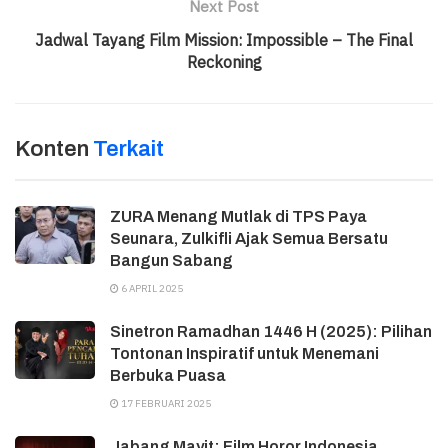
Next Post
Jadwal Tayang Film Mission: Impossible – The Final
Reckoning
Konten
Terkait
ZURA Menang Mutlak di TPS Paya
Seunara, Zulkifli Ajak Semua Bersatu
Bangun Sabang
6 APRIL 2025
Sinetron Ramadhan 1446 H (2025): Pilihan
Tontonan Inspiratif untuk Menemani
Berbuka Puasa
17 FEBRUARI 2025
Jabang Mayit: Film Horor Indonesia