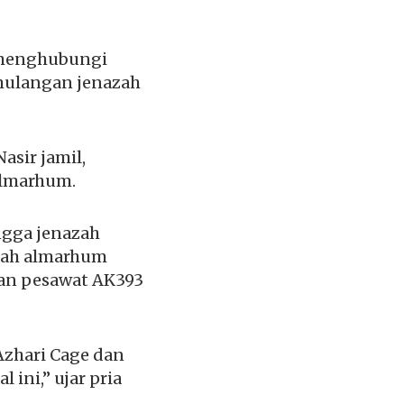
 menghubungi
emulangan jenazah
sir jamil,
almarhum.
ngga jenazah
azah almarhum
an pesawat AK393
Azhari Cage dan
ini,” ujar pria