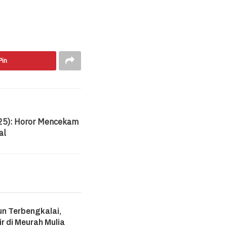
Pin
25): Horor Mencekam
al
n Terbengkalai,
ir di Meurah Mulia