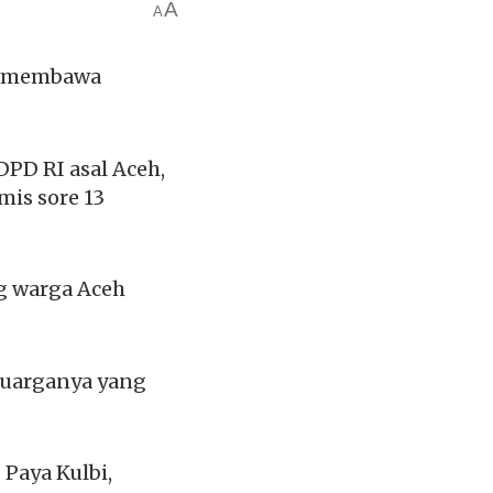
A
A
k membawa
DPD RI asal Aceh,
mis sore 13
g warga Aceh
luarganya yang
Paya Kulbi,