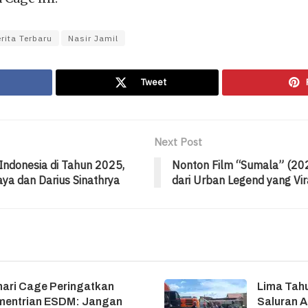
rita Terbaru
Nasir Jamil
Tweet
Next Post
 Indonesia di Tahun 2025,
Nonton Film “Sumala” (20
aya dan Darius Sinathrya
dari Urban Legend yang Vir
ari Cage Peringatkan
Lima Tahu
mentrian ESDM: Jangan
Saluran A