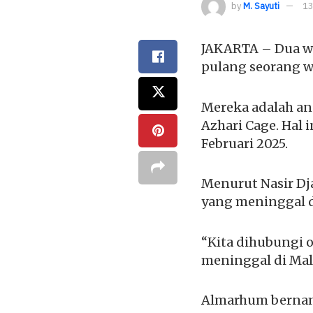
by
M. Sayuti
13
JAKARTA – Dua w
pulang seorang w
Mereka adalah ang
Azhari Cage. Hal 
Februari 2025.
Menurut Nasir Dj
yang meninggal d
“Kita dihubungi 
meninggal di Malay
Almarhum bernama