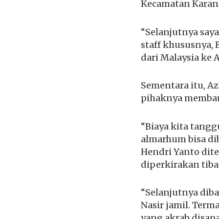
Kecamatan Karang
“Selanjutnya say
staff khususnya,
dari Malaysia ke A
Sementara itu, A
pihaknya memban
“Biaya kita tangg
almarhum bisa di
Hendri Yanto dit
diperkirakan tiba 
“Selanjutnya dib
Nasir jamil. Term
yang akrab disapa