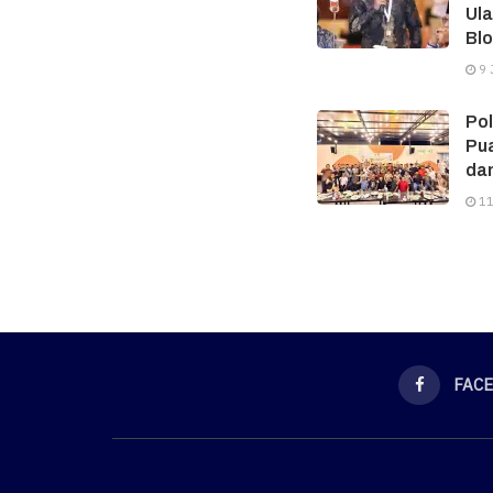
Ula
Bl
9 
Po
Pu
dan
11
FAC