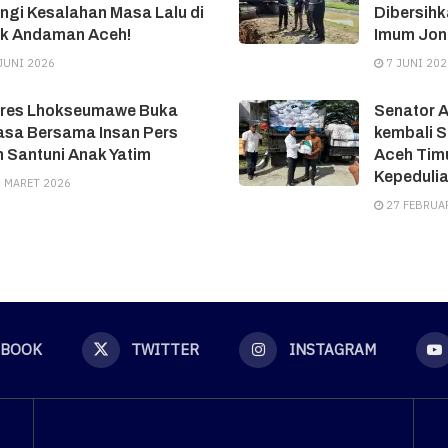
ngi Kesalahan Masa Lalu di
Dibersih
ok Andaman Aceh!
Imum Jon
JUNI 2026
7 JUNI 202
lres Lhokseumawe Buka
Senator 
asa Bersama Insan Pers
kembali S
 Santuni Anak Yatim
Aceh Timu
Kepeduli
 MARET 2026
27 FEBRUA
EBOOK
TWITTER
INSTAGRAM