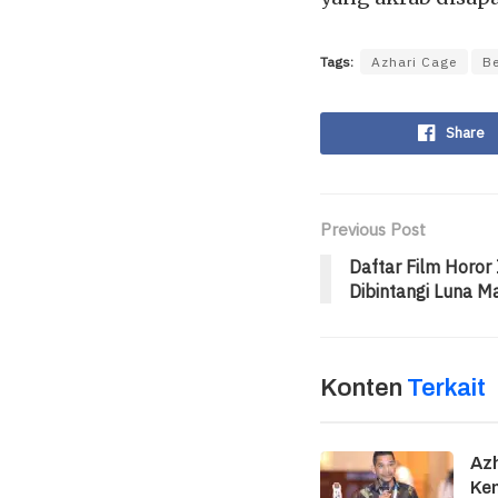
Tags:
Azhari Cage
Be
Share
Previous Post
Daftar Film Horor
Dibintangi Luna M
Konten
Terkait
Azh
Ke