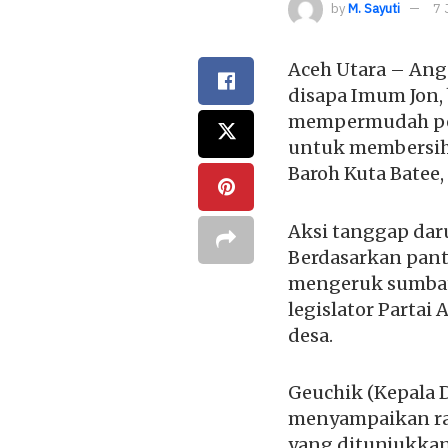
by
M. Sayuti
7 
Aceh Utara – Angg
disapa Imum Jon,
mempermudah pet
untuk membersihk
Baroh Kuta Batee,
Aksi tanggap daru
Berdasarkan pant
mengeruk sumbata
legislator Parta
desa.
Geuchik (Kepala 
menyampaikan ras
yang ditunjukkan