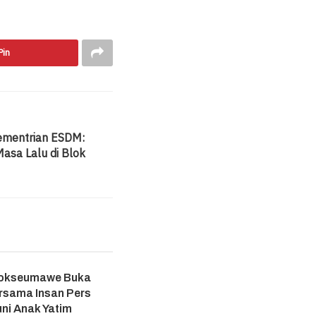
Pin
Kementrian ESDM:
asa Lalu di Blok
hokseumawe Buka
rsama Insan Pers
ni Anak Yatim