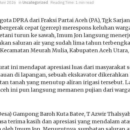
Juni 2026
in
Uncategorized
Reading Time: 1 min read
ota DPRA dari Fraksi Partai Aceh (PA), Tgk Sarjan
 bergerak cepat (gercep) merespons keluhan warg
ani turun ke sawah, Imum Jon langsung menerju
an saluran air yang sudah lima tahun terbengk
 Kecamatan Meurah Mulia, Kabupaten Aceh Utara, S
rat ini mendapat apresiasi luas dari masyarakat 
auan di lapangan, sebuah ekskavator dikerahkan 
n tanah yang menutup aliran irigasi tersebut. L
i Aceh ini pun langsung memanen pujian dari warg
Desa) Gampong Baroh Kuta Batee, T Azwir Thalsyah
a terima kasih dan apresiasi yang mendalam ata
 oleh Imum Jon. Menurutnya, sumbatan saluran ai