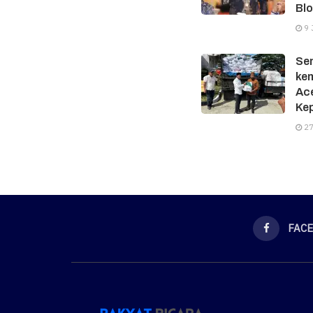
Bl
9 
Sen
kem
Ace
Kep
27
FAC