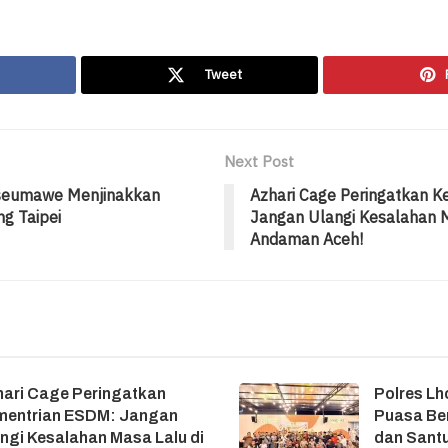
Tweet
Next Post
kseumawe Menjinakkan
Azhari Cage Peringatkan 
ng Taipei
Jangan Ulangi Kesalahan M
Andaman Aceh!
ari Cage Peringatkan
Polres L
mentrian ESDM: Jangan
Puasa Be
ngi Kesalahan Masa Lalu di
dan Santu