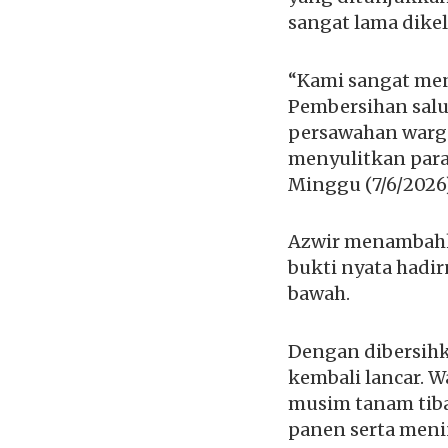
sangat lama dikel
“Kami sangat men
Pembersihan salur
persawahan warga
menyulitkan para
Minggu (7/6/2026)
Azwir menambahka
bukti nyata hadir
bawah.
Dengan dibersihka
kembali lancar. W
musim tanam tiba
panen serta men