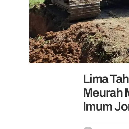
Lima Tah
Meurah 
Imum Jo