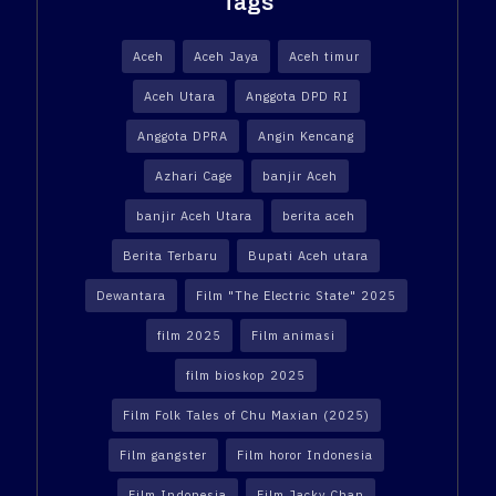
Tags
Aceh
Aceh Jaya
Aceh timur
Aceh Utara
Anggota DPD RI
Anggota DPRA
Angin Kencang
Azhari Cage
banjir Aceh
banjir Aceh Utara
berita aceh
Berita Terbaru
Bupati Aceh utara
Dewantara
Film "The Electric State" 2025
film 2025
Film animasi
film bioskop 2025
Film Folk Tales of Chu Maxian (2025)
Film gangster
Film horor Indonesia
Film Indonesia
Film Jacky Chan