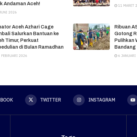
ok Andaman Aceh!
11 MARET 
JUNI 2026
ator Aceh Azhari Cage
Ribuan A
bali Salurkan Bantuan ke
Gotong R
h Timur, Perkuat
Pulihkan 
edulian di Bulan Ramadhan
Bandang
 FEBRUARI 2026
6 JANUARI
EBOOK
TWITTER
INSTAGRAM