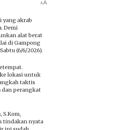
A
A
i yang akrab
a. Demi
nkan alat berat
alai di Gampong
abtu (6/6/2026).
setempat.
ke lokasi untuk
angkah taktis
a dan perangkat
, S.Kom,
s tindakan nyata
r ini sudah