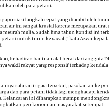
uhkan oleh para petani.
gapresiasi langkah cepat yang diambil oleh Imum
an air ini sangat krusial karena merupakan urat 
 meurah mulia. Sudah lima tahun kondisi ini ter
 petani untuk turun ke sawah,” kata Azwir kepad
.
n, kehadiran bantuan alat berat dari anggota D
nya wakil rakyat yang responsif terhadap kendala 
nnya saluran irigasi tersebut, pasokan air ke pe
arga dan para petani tidak lagi menghadapi kendala
. Kelancaran ini diharapkan mampu mendongkrak
ingkatkan perekonomian masyarakat setempat.