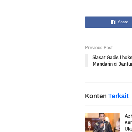
Share
Previous Post
Siasat Gadis Lho
Mandarin di Jantu
Konten
Terkait
Azh
Ke
Ula