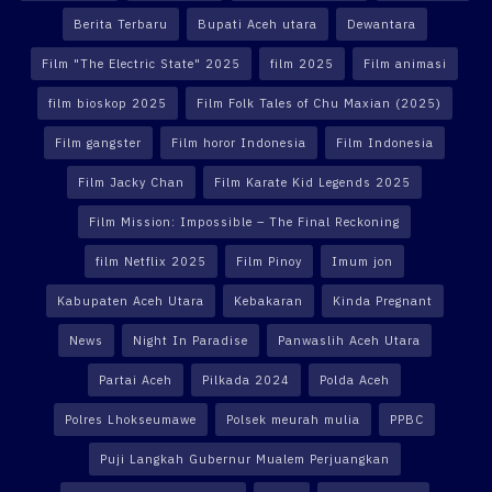
Berita Terbaru
Bupati Aceh utara
Dewantara
Film "The Electric State" 2025
film 2025
Film animasi
film bioskop 2025
Film Folk Tales of Chu Maxian (2025)
Film gangster
Film horor Indonesia
Film Indonesia
Film Jacky Chan
Film Karate Kid Legends 2025
Film Mission: Impossible – The Final Reckoning
film Netflix 2025
Film Pinoy
Imum jon
Kabupaten Aceh Utara
Kebakaran
Kinda Pregnant
News
Night In Paradise
Panwaslih Aceh Utara
Partai Aceh
Pilkada 2024
Polda Aceh
Polres Lhokseumawe
Polsek meurah mulia
PPBC
Puji Langkah Gubernur Mualem Perjuangkan