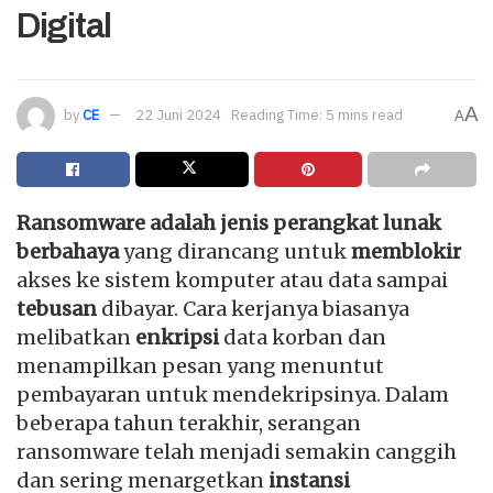
Digital
A
by
CE
22 Juni 2024
Reading Time: 5 mins read
A
Ransomware adalah jenis perangkat lunak
berbahaya
yang dirancang untuk
memblokir
akses ke sistem komputer atau data sampai
tebusan
dibayar. Cara kerjanya biasanya
melibatkan
enkripsi
data korban dan
menampilkan pesan yang menuntut
pembayaran untuk mendekripsinya. Dalam
beberapa tahun terakhir, serangan
ransomware telah menjadi semakin canggih
dan sering menargetkan
instansi