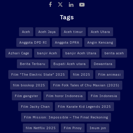
Tags
Aceh
Aceh Jaya
Aceh timur
Aceh Utara
Anggota DPD RI
Anggota DPRA
Angin Kencang
Azhari Cage
banjir Aceh
banjir Aceh Utara
berita aceh
Berita Terbaru
Bupati Aceh utara
Dewantara
Film "The Electric State" 2025
film 2025
Film animasi
film bioskop 2025
Film Folk Tales of Chu Maxian (2025)
Film gangster
Film horor Indonesia
Film Indonesia
Film Jacky Chan
Film Karate Kid Legends 2025
Film Mission: Impossible – The Final Reckoning
film Netflix 2025
Film Pinoy
Imum jon