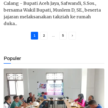
Calang - Bupati Aceh Jaya, Safwandi, S.Sos.,
bersama Wakil Bupati, Muslem D, SE., beserta
jajaran melaksanakan takziah ke rumah
duka...
1
2
…
5
Populer