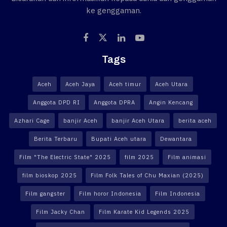
ke genggaman.
Tags
Aceh
Aceh Jaya
Aceh timur
Aceh Utara
Anggota DPD RI
Anggota DPRA
Angin Kencang
Azhari Cage
banjir Aceh
banjir Aceh Utara
berita aceh
Berita Terbaru
Bupati Aceh utara
Dewantara
Film "The Electric State" 2025
film 2025
Film animasi
film bioskop 2025
Film Folk Tales of Chu Maxian (2025)
Film gangster
Film horor Indonesia
Film Indonesia
Film Jacky Chan
Film Karate Kid Legends 2025