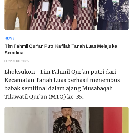
NEWS
Tim Fahmil Qur’an Putri Kafilah Tanah Luas Melaju ke
Semifinal
22 APRIL 2025
Lhoksukon –Tim Fahmil Qur'an putri dari
Kecamatan Tanah Luas berhasil menembus
babak semifinal dalam ajang Musabaqah
Tilawatil Qur’an (MTQ) ke-35...