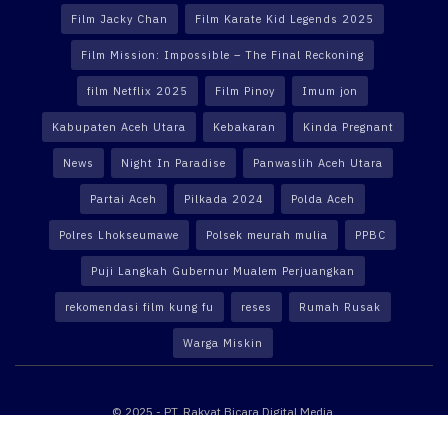
Film Jacky Chan
Film Karate Kid Legends 2025
Film Mission: Impossible – The Final Reckoning
film Netflix 2025
Film Pinoy
Imum jon
Kabupaten Aceh Utara
Kebakaran
Kinda Pregnant
News
Night In Paradise
Panwaslih Aceh Utara
Partai Aceh
Pilkada 2024
Polda Aceh
Polres Lhokseumawe
Polsek meurah mulia
PPBC
Puji Langkah Gubernur Mualem Perjuangkan
rekomendasi film kung fu
reses
Rumah Rusak
Warga Miskin
© 2025 - PT. Rakyat Bicara Digital Media.
Website powered by
Altekno Digital Multimedia
.