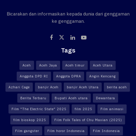
Bicarakan dan informasikan kepada dunia dari genggaman
ke genggaman.
Tags
Aceh
Aceh Jaya
Aceh timur
Aceh Utara
Anggota DPD RI
Anggota DPRA
Angin Kencang
Azhari Cage
banjir Aceh
banjir Aceh Utara
berita aceh
Berita Terbaru
Bupati Aceh utara
Dewantara
Film "The Electric State" 2025
film 2025
Film animasi
film bioskop 2025
Film Folk Tales of Chu Maxian (2025)
Film gangster
Film horor Indonesia
Film Indonesia