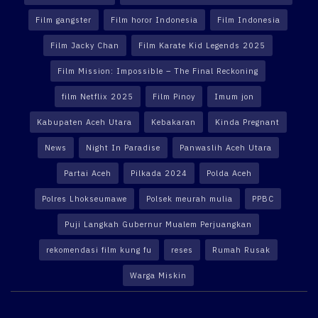
Film gangster
Film horor Indonesia
Film Indonesia
Film Jacky Chan
Film Karate Kid Legends 2025
Film Mission: Impossible – The Final Reckoning
film Netflix 2025
Film Pinoy
Imum jon
Kabupaten Aceh Utara
Kebakaran
Kinda Pregnant
News
Night In Paradise
Panwaslih Aceh Utara
Partai Aceh
Pilkada 2024
Polda Aceh
Polres Lhokseumawe
Polsek meurah mulia
PPBC
Puji Langkah Gubernur Mualem Perjuangkan
rekomendasi film kung fu
reses
Rumah Rusak
Warga Miskin