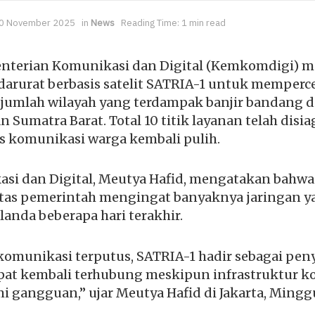
0 November 2025
in
News
Reading Time: 1 min read
terian Komunikasi dan Digital (Kemkomdigi) 
 darurat berbasis satelit SATRIA-1 untuk memper
ejumlah wilayah yang terdampak banjir bandang di
n Sumatra Barat. Total 10 titik layanan telah dis
 komunikasi warga kembali pulih.
si dan Digital, Meutya Hafid, mengatakan bahwa
ritas pemerintah mengingat banyaknya jaringan y
anda beberapa hari terakhir.
 komunikasi terputus, SATRIA-1 hadir sebagai pe
apat kembali terhubung meskipun infrastruktur k
gangguan,” ujar Meutya Hafid di Jakarta, Minggu