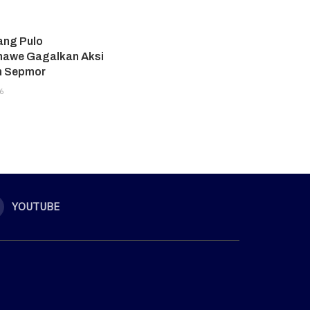
ang Pulo
awe Gagalkan Aksi
n Sepmor
6
YOUTUBE