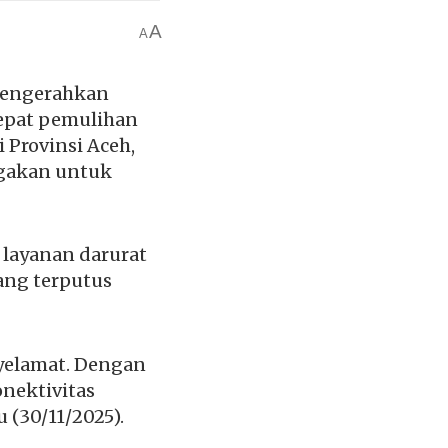
A
A
mengerahkan
cepat pemulihan
 Provinsi Aceh,
iagakan untuk
 layanan darurat
ang terputus
nyelamat. Dengan
onektivitas
 (30/11/2025).