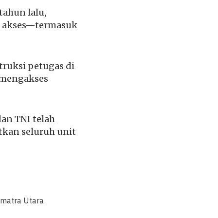
tahun lalu,
t akses—termasuk
ruksi petugas di
k mengakses
an TNI telah
tkan seluruh unit
umatra Utara