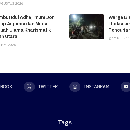
AGUSTUS 2026
but Idul Adha, Imum Jon
Warga Bl
ap Aspirasi dan Minta
Lhokseum
tuah Ulama Kharismatik
Pencuria
eh Utara
17 MEI 202
 MEI 2026
EBOOK
TWITTER
INSTAGRAM
Tags