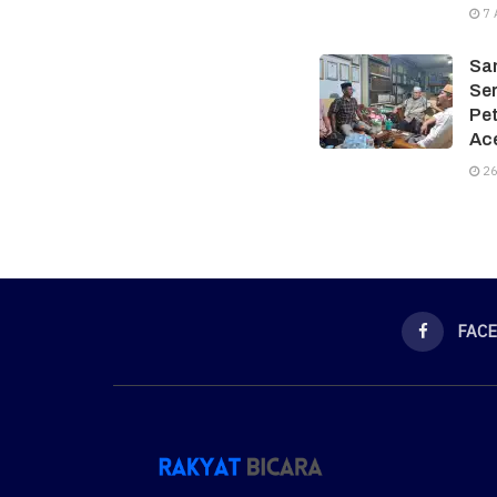
7 
Sam
Ser
Pe
Ac
26
FAC