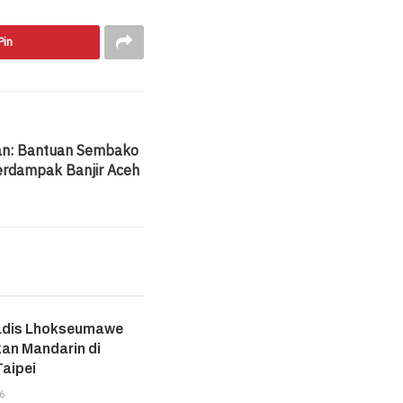
Pin
an: Bantuan Sembako
rdampak Banjir Aceh
adis Lhokseumawe
an Mandarin di
aipei
6