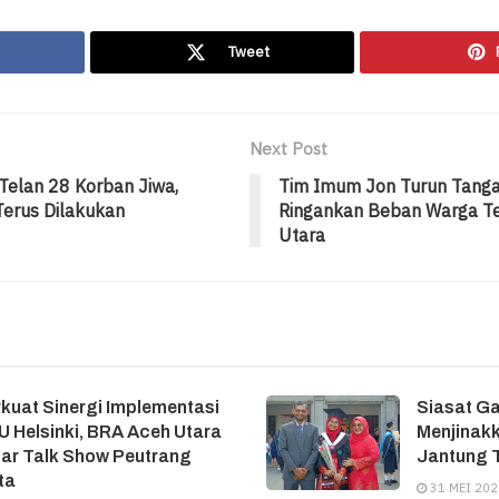
Tweet
Next Post
 Telan 28 Korban Jiwa,
Tim Imum Jon Turun Tang
Terus Dilakukan
Ringankan Beban Warga Te
Utara
kuat Sinergi Implementasi
Siasat G
 Helsinki, BRA Aceh Utara
Menjinakk
ar Talk Show Peutrang
Jantung T
ta
31 MEI 202