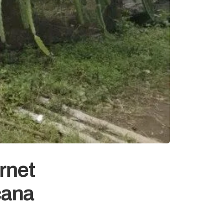
rnet
cana