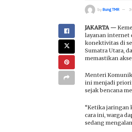
by
Bung TMR
3
JAKARTA —
Kemen
layanan internet
konektivitas di s
Sumatra Utara, da
memastikan akses
Menteri Komunika
ini menjadi prio
sejak bencana mel
“Ketika jaringan
cara ini, warga d
sedang mengalami 