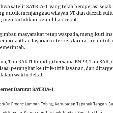
hwa satelit SATRIA-1, yang telah beroperasi sejak 
g untuk menjangkau wilayah 3T dan daerah suli
ng membutuhkan pemulihan cepat.
imbau masyarakat tetap waspada, mengikuti inst
memanfaatkan layanan internet darurat ini untu
pemerintah.
ama, Tim BAKTI Komdigi bersama BNPB, Tim SAR, d
asi perangkat ke titik-titik layanan, dan ditarge
 dalam waktu dekat.
nternet Darurat SATRIA-1:
ri/Dr. Fredric Lumban Tobing, Kabupaten Tapanuli Tengah, S
auli Pandan, Kabupaten Tapanuli Tengah, Sumatra Utara