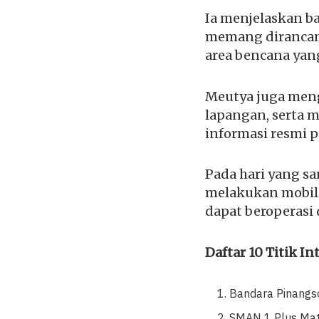
Ia menjelaskan ba
memang dirancan
area bencana ya
Meutya juga meng
lapangan, serta 
informasi resmi 
Pada hari yang s
melakukan mobilis
dapat beroperasi
Daftar 10 Titik I
Bandara Pinangso
SMAN 1 Plus Mat