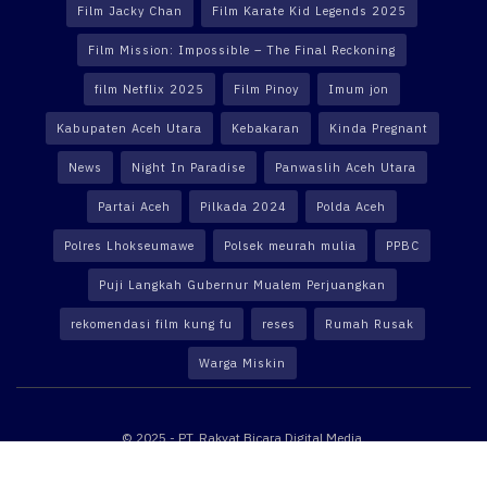
Film Jacky Chan
Film Karate Kid Legends 2025
Film Mission: Impossible – The Final Reckoning
film Netflix 2025
Film Pinoy
Imum jon
Kabupaten Aceh Utara
Kebakaran
Kinda Pregnant
News
Night In Paradise
Panwaslih Aceh Utara
Partai Aceh
Pilkada 2024
Polda Aceh
Polres Lhokseumawe
Polsek meurah mulia
PPBC
Puji Langkah Gubernur Mualem Perjuangkan
rekomendasi film kung fu
reses
Rumah Rusak
Warga Miskin
© 2025 - PT. Rakyat Bicara Digital Media.
Website powered by
Altekno Digital Multimedia
.