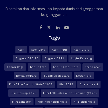
Bicarakan dan informasikan kepada dunia dari genggaman
ke genggaman.
Tags
Aceh
Aceh Jaya
Aceh timur
Aceh Utara
Anggota DPD RI
Anggota DPRA
Angin Kencang
Azhari Cage
banjir Aceh
banjir Aceh Utara
berita aceh
Berita Terbaru
Bupati Aceh utara
Dewantara
Film "The Electric State" 2025
film 2025
Film animasi
film bioskop 2025
Film Folk Tales of Chu Maxian (2025)
Film gangster
Film horor Indonesia
Film Indonesia