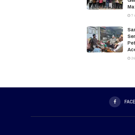
Gel
Ma
7 
Sam
Ser
Pe
Ac
26
FAC