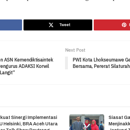
Tweet
Next Post
en ASN Kemendiktisaintek
PWI Kota Lhokseumawe Ge
Pengurus ADAKSI Korwil
Bersama, Pererat Silaturah
Langit”
kuat Sinergi Implementasi
Siasat G
 Helsinki, BRA Aceh Utara
Menjinakk