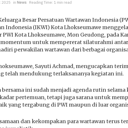
t 2025
in
News
Reading Time: 1 min read
eluarga Besar Persatuan Wartawan Indonesia (PW
an Indonesia (IKWI) Kota Lhokseumawe menggela
r PWI Kota Lhokseumawe, Mon Geudong, pada Kami
di momentum untuk mempererat silaturahmi anta
hadiri perwakilan wartawan dari berbagai organisa
Lhokseumawe, Sayuti Achmad, mengucapkan terim
ng telah mendukung terlaksananya kegiatan ini.
a bersama ini sudah menjadi agenda rutin selam
sekadar pertemuan, tetapi juga sarana untuk me
ik yang tergabung di PWI maupun di luar organisa
rsamaan dan kekompakan para wartawan terus ter