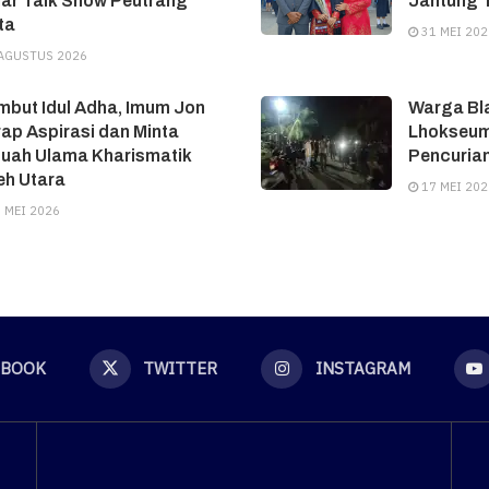
ar Talk Show Peutrang
Jantung T
ta
31 MEI 202
AGUSTUS 2026
but Idul Adha, Imum Jon
Warga Bl
ap Aspirasi dan Minta
Lhokseum
tuah Ulama Kharismatik
Pencuria
eh Utara
17 MEI 202
 MEI 2026
EBOOK
TWITTER
INSTAGRAM