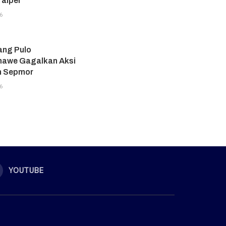
aipei
6
ang Pulo
awe Gagalkan Aksi
n Sepmor
6
YOUTUBE