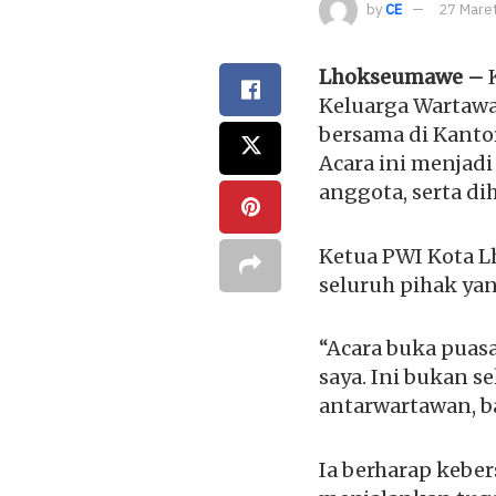
by
CE
27 Mare
Lhokseumawe –
K
Keluarga Wartaw
bersama di Kanto
Acara ini menja
anggota, serta di
Ketua PWI Kota 
seluruh pihak ya
“Acara buka puas
saya. Ini bukan 
antarwartawan, ba
Ia berharap kebe