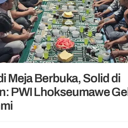
i Meja Berbuka, Solid di
n: PWI Lhokseumawe Gel
hmi