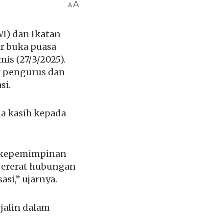
A
A
I) dan Ikatan
r buka puasa
s (27/3/2025).
r pengurus dan
si.
a kasih kepada
a kepemimpinan
mpererat hubungan
si,” ujarnya.
jalin dalam