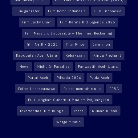
film bioskop 2025
Film Folk Tales of Chu Maxian (2025)
Film gangster
Film horor Indonesia
Film Indonesia
Film Jacky Chan
Film Karate Kid Legends 2025
Film Mission: Impossible – The Final Reckoning
film Netflix 2025
Film Pinoy
Imum jon
Kabupaten Aceh Utara
Kebakaran
Kinda Pregnant
News
Night In Paradise
Panwaslih Aceh Utara
Partai Aceh
Pilkada 2024
Polda Aceh
Polres Lhokseumawe
Polsek meurah mulia
PPBC
Puji Langkah Gubernur Mualem Perjuangkan
rekomendasi film kung fu
reses
Rumah Rusak
Warga Miskin