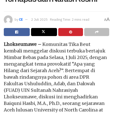
A
by
CE
2 Juli 2025
Reading Time: 2 mins read
A
Lhokseumawe –
Komunitas Tika Beut
kembali menggelar diskusi terbuka bertajuk
Mimbar Bebas pada Selasa, 1 Juli 2025, dengan
mengangkat tema provokatif “Apa yang
Hilang dari Sejarah Aceh?”. Bertempat di
bawah rindangnya pohon di area DPR
Fakultas Ushuluddin, Adab, dan Dakwah
(FUAD) UIN Sultanah Nahrasiyah
Lhokseumawe, diskusi ini menghadirkan
Baiquni Hasbi, M.A., Ph.D., seorang sejarawan
Aceh lulusan University of North Carolina at