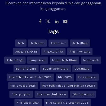
Bicarakan dan informasikan kepada dunia dari genggaman
ke genggaman.
Tags
Aceh
Aceh Jaya
Aceh timur
Aceh Utara
Anggota DPD RI
Anggota DPRA
Angin Kencang
Azhari Cage
banjir Aceh
banjir Aceh Utara
berita aceh
Berita Terbaru
Bupati Aceh utara
Dewantara
Film "The Electric State" 2025
film 2025
Film animasi
film bioskop 2025
Film Folk Tales of Chu Maxian (2025)
Film gangster
Film horor Indonesia
Film Indonesia
Film Jacky Chan
Film Karate Kid Legends 2025