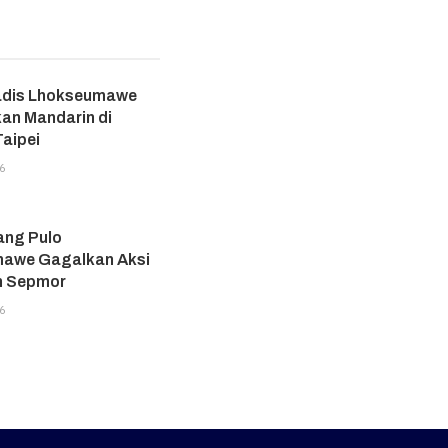
adis Lhokseumawe
an Mandarin di
aipei
6
ang Pulo
awe Gagalkan Aksi
n Sepmor
6