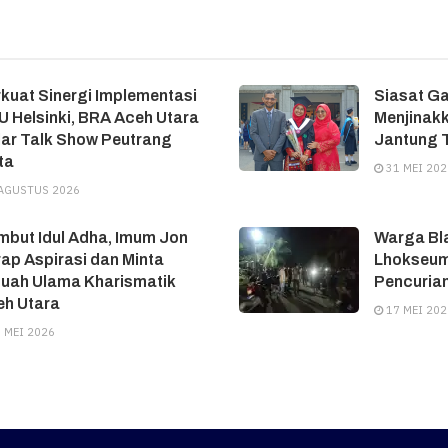
kuat Sinergi Implementasi
Siasat G
 Helsinki, BRA Aceh Utara
Menjinakk
ar Talk Show Peutrang
Jantung T
ta
31 MEI 202
AGUSTUS 2026
but Idul Adha, Imum Jon
Warga Bl
ap Aspirasi dan Minta
Lhokseum
tuah Ulama Kharismatik
Pencuria
eh Utara
17 MEI 202
 MEI 2026