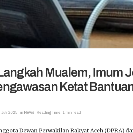
Langkah Mualem, Imum 
engawasan Ketat Bantua
 Juli 2025
in
News
Reading Time: 1 min read
gota Dewan Perwakilan Rakyat Aceh (DPRA) dari