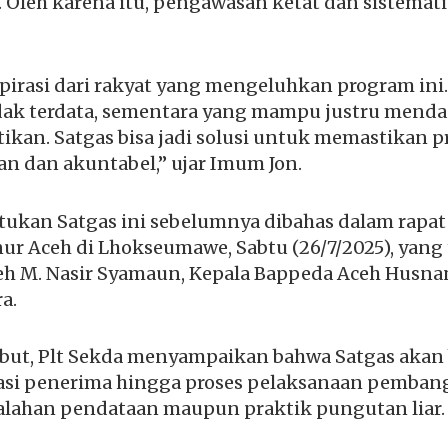
Oleh karena itu, pengawasan ketat dan sistemati
pirasi dari rakyat yang mengeluhkan program ini.
dak terdata, sementara yang mampu justru mendap
ikan. Satgas bisa jadi solusi untuk memastikan p
an dan akuntabel,” ujar Imum Jon.
kan Satgas ini sebelumnya dibahas dalam rapat 
r Aceh di Lhokseumawe, Sabtu (26/7/2025), yang t
ceh M. Nasir Syamaun, Kepala Bappeda Aceh Husna
a.
ebut, Plt Sekda menyampaikan bahwa Satgas akan
ikasi penerima hingga proses pelaksanaan pemba
lahan pendataan maupun praktik pungutan liar.