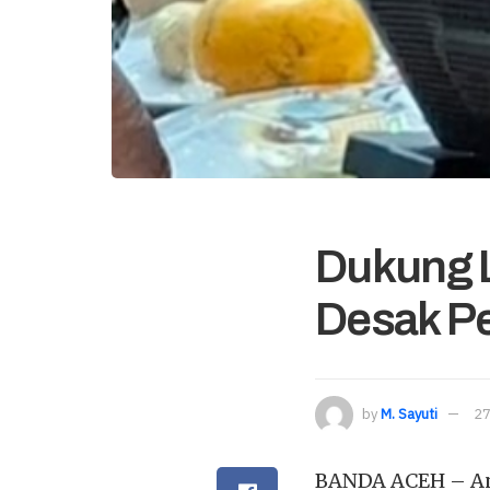
Dukung 
Desak P
by
M. Sayuti
27
BANDA ACEH – Ang