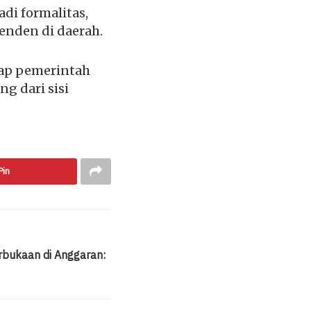
di formalitas,
enden di daerah.
dap pemerintah
g dari sisi
Pin
rbukaan di Anggaran: