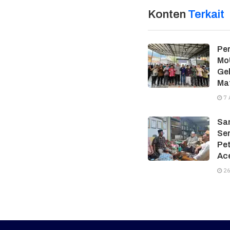
Konten
Terkait
Per
MoU
Gel
Ma
7 
Sam
Ser
Pe
Ac
26