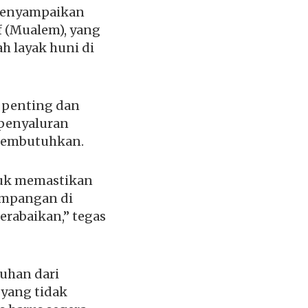
 menyampaikan
 (Mualem), yang
 layak huni di
 penting dan
 penyaluran
 membutuhkan.
tuk memastikan
yimpangan di
erabaikan,” tegas
luhan dari
 yang tidak