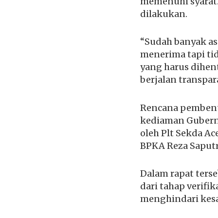
memenuhi syarat. 
dilakukan.
“Sudah banyak as
menerima tapi ti
yang harus dihent
berjalan transpar
Rencana pembentu
kediaman Gubernu
oleh Plt Sekda A
BPKA Reza Saputr
Dalam rapat ters
dari tahap verif
menghindari kesa