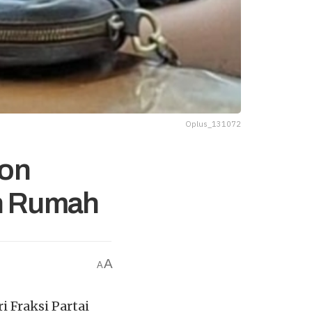
Oplus_131072
Jon
n Rumah
A
A
 Fraksi Partai