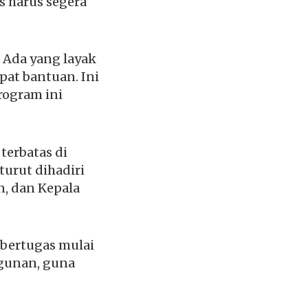
s harus segera
 Ada yang layak
at bantuan. Ini
rogram ini
terbatas di
urut dihadiri
n, dan Kepala
 bertugas mulai
ngunan, guna