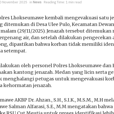
0 November 2025
in
News
Reading Time: 1 min read
lres Lhokseumawe kembali mengevakuasi satu je
ng ditemukan di Desa Ulee Pulo, Kecamatan Dewan
u malam (29/11/2025). Jenazah tersebut ditemuka
ergenang air, dan setelah dilakukan pengecekan 
g, dipastikan bahwa korban tidak memiliki ident
ga setempat.
dilakukan oleh personel Polres Lhokseumawe dan
an kantong jenazah. Medan yang licin serta ge
ak menghalangi petugas untuk mengevakuasi kor
a kehormatan jenazah.
awe AKBP Dr. Ahzan., S.H., S.I.K., M.S.M., M.H me
we Salman Alfarasi, S.E., M.M mengatakan bahwa
e RSU Cut Meutia untuk proses identifikasi lebih 