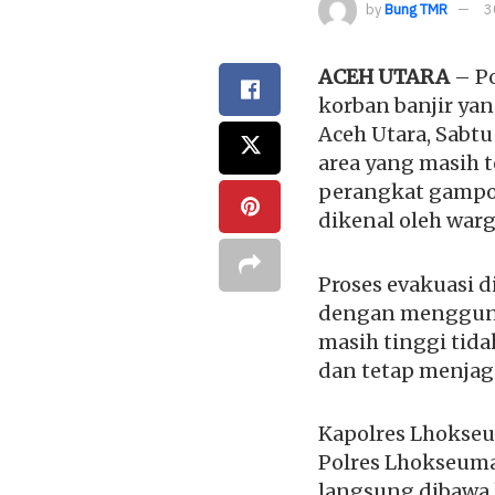
by
Bung TMR
3
ACEH UTARA
– Po
korban banjir ya
Aceh Utara, Sabt
area yang masih t
perangkat gampon
dikenal oleh war
Proses evakuasi 
dengan menggunak
masih tinggi tid
dan tetap menjag
Kapolres Lhokseum
Polres Lhokseuma
langsung dibawa k