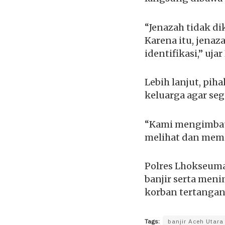
“Jenazah tidak di
Karena itu, jena
identifikasi,” uja
Lebih lanjut, pi
keluarga agar se
“Kami mengimbau 
melihat dan memas
Polres Lhokseuma
banjir serta men
korban tertangani
Tags:
banjir Aceh Utara