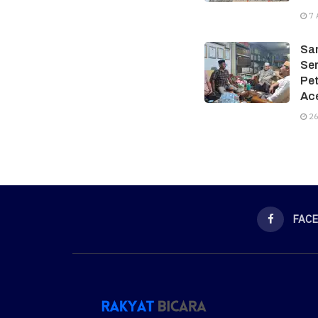
7 
Sam
Ser
Pe
Ac
26
FAC