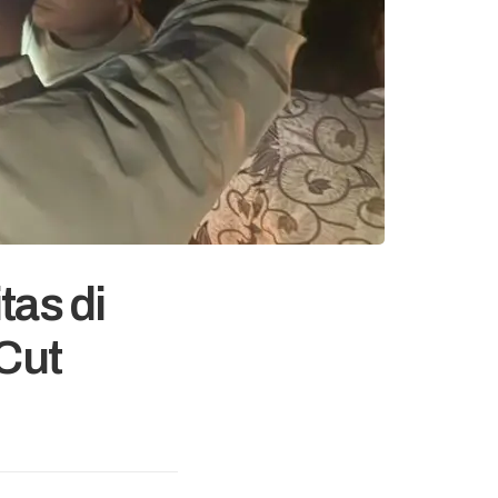
tas di
Cut