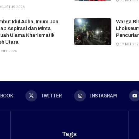
31 MEI 202
AGUSTUS 2026
but Idul Adha, Imum Jon
Warga Bl
ap Aspirasi dan Minta
Lhokseum
tuah Ulama Kharismatik
Pencuria
eh Utara
17 MEI 202
 MEI 2026
EBOOK
TWITTER
INSTAGRAM
Tags