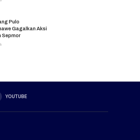
6
ang Pulo
awe Gagalkan Aksi
n Sepmor
6
YOUTUBE