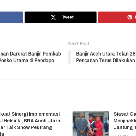
Tweet
Next Post
nan Darurat Banjir, Pemkab
Banjir Aceh Utara Telan 2
Posko Utama di Pendopo
Pencarian Terus Dilakukan
kuat Sinergi Implementasi
Siasat G
 Helsinki, BRA Aceh Utara
Menjinakk
ar Talk Show Peutrang
Jantung T
ta