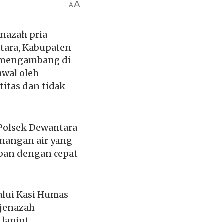
A
A
nazah pria
tara, Kabupaten
n mengambang di
awal oleh
itas dan tidak
 Polsek Dewantara
nangan air yang
ban dengan cepat
lalui Kasi Humas
 jenazah
lanjut.