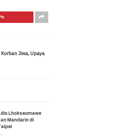
Pin
8 Korban Jiwa, Upaya
adis Lhokseumawe
an Mandarin di
aipei