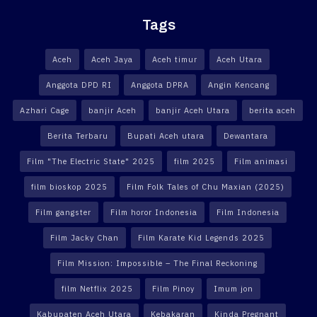
Tags
Aceh
Aceh Jaya
Aceh timur
Aceh Utara
Anggota DPD RI
Anggota DPRA
Angin Kencang
Azhari Cage
banjir Aceh
banjir Aceh Utara
berita aceh
Berita Terbaru
Bupati Aceh utara
Dewantara
Film "The Electric State" 2025
film 2025
Film animasi
film bioskop 2025
Film Folk Tales of Chu Maxian (2025)
Film gangster
Film horor Indonesia
Film Indonesia
Film Jacky Chan
Film Karate Kid Legends 2025
Film Mission: Impossible – The Final Reckoning
film Netflix 2025
Film Pinoy
Imum jon
Kabupaten Aceh Utara
Kebakaran
Kinda Pregnant