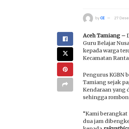
by
CE
27 Dese
Aceh Tamiang –
D
Guru Belajar Nus
kepada warga terd
Kecamatan Rantau
Pengurus KGBN b
Tamiang sejak pag
Kendaraan yang d
sehingga rombong
“Kami berangkat 
dua jam dibengkel
kepada
rakyatbic