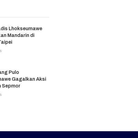
adis Lhokseumawe
an Mandarin di
aipei
6
ang Pulo
awe Gagalkan Aksi
n Sepmor
6