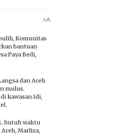
A
A
pulih, Komunitas
arkan bantuan
sa Paya Bedi,
Langsa dan Aceh
an mulus.
i kawasan Idi,
el.
.. butuh waktu
Aceh, Marliza,