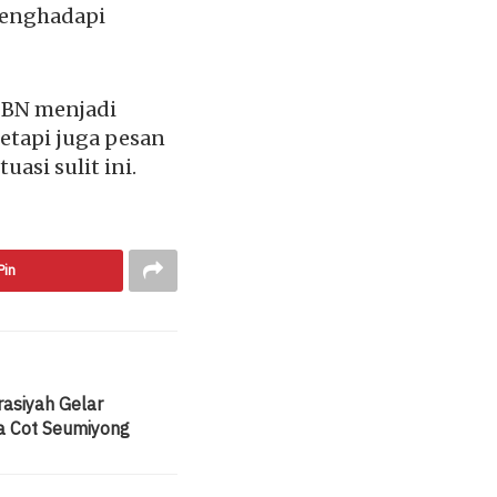
menghadapi
KGBN menjadi
etapi juga pesan
asi sulit ini.
Pin
asiyah Gelar
a Cot Seumiyong