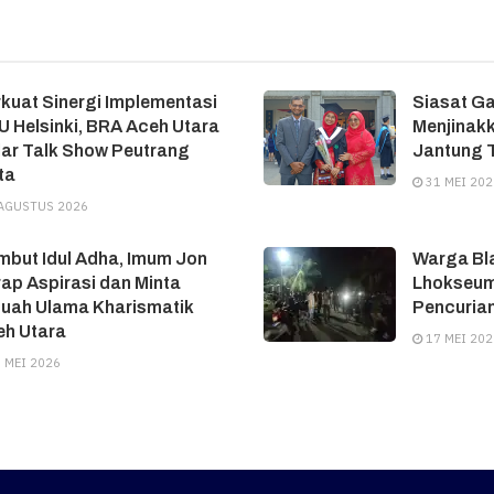
kuat Sinergi Implementasi
Siasat G
 Helsinki, BRA Aceh Utara
Menjinakk
ar Talk Show Peutrang
Jantung T
ta
31 MEI 202
AGUSTUS 2026
but Idul Adha, Imum Jon
Warga Bl
ap Aspirasi dan Minta
Lhokseum
tuah Ulama Kharismatik
Pencuria
eh Utara
17 MEI 202
 MEI 2026