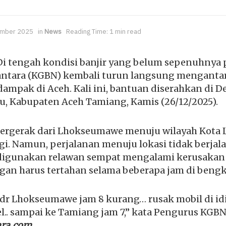
mber 2025
in
News
Reading Time: 1 min read
i tengah kondisi banjir yang belum sepenuhnya 
antara (KGBN) kembali turun langsung mengant
ampak di Aceh. Kali ini, bantuan diserahkan di De
, Kabupaten Aceh Tamiang, Kamis (26/12/2025).
ergerak dari Lhokseumawe menuju wilayah Kota 
i. Namun, perjalanan menuju lokasi tidak berjal
igunakan relawan sempat mengalami kerusakan d
an harus tertahan selama beberapa jam di bengk
dr Lhokseumawe jam 8 kurang… rusak mobil di idi
.. sampai ke Tamiang jam 7,” kata Pengurus KGBN 
ara.com.