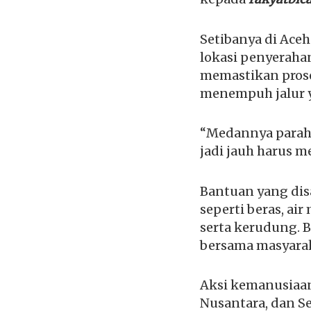
Setibanya di Ace
lokasi penyeraha
memastikan prose
menempuh jalur y
“Medannya parah
jadi jauh harus m
Bantuan yang dis
seperti beras, air
serta kerudung. 
bersama masyarak
Aksi kemanusiaan
Nusantara, dan Se