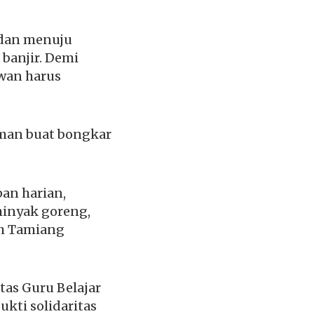
edan menuju
banjir. Demi
wan harus
man buat bongkar
an harian,
 minyak goreng,
eh Tamiang
tas Guru Belajar
kti solidaritas