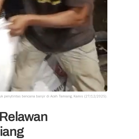
 penytintas bencana banjir di Aceh Tamiang, Kamis (27/12/2025).
, Relawan
iang