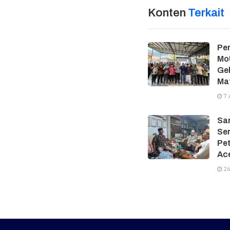
Konten
Terkait
Per
MoU
Gel
Ma
7 
Sam
Ser
Pe
Ac
26