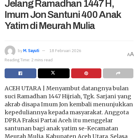
Jelang Ramadhan 1447 H,
Imum Jon Santuni 400 Anak
Yatim di Meurah Mulia
by
M. Sayuti
18 Februari 2026
A
A
Reading Time: 2 mins read
ACEH UTARA | Menyambut datangnya bulan
suci Ramadhan 1447 Hijriah, Tgk. Sarjani yang
akrab disapa Imum Jon kembali menunjukkan
kepeduliannya kepada masyarakat. Anggota
DPRA Fraksi Partai Aceh itu menggelar
santunan bagi anak yatim se-Kecamatan
Meurah Mulia, Kabupaten Aceh Utara, Selasa