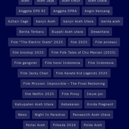
Aceh
Aceh Jaya
Aceh timur
Aceh Utara
Anggota DPD RI
Anggota DPRA
Angin Kencang
Azhari Cage
banjir Aceh
banjir Aceh Utara
berita aceh
Berita Terbaru
Bupati Aceh utara
Dewantara
Film "The Electric State" 2025
film 2025
Film animasi
film bioskop 2025
Film Folk Tales of Chu Maxian (2025)
Film gangster
Film horor Indonesia
Film Indonesia
Film Jacky Chan
Film Karate Kid Legends 2025
Film Mission: Impossible – The Final Reckoning
film Netflix 2025
Film Pinoy
Imum jon
Kabupaten Aceh Utara
Kebakaran
Kinda Pregnant
News
Night In Paradise
Panwaslih Aceh Utara
Partai Aceh
Pilkada 2024
Polda Aceh