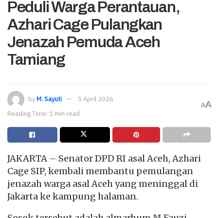
Peduli Warga Perantauan,
Azhari Cage Pulangkan
Jenazah Pemuda Aceh
Tamiang
by
M. Sayuti
5 April 2026
A
A
Reading Time: 1 min read
JAKARTA – Senator DPD RI asal Aceh, Azhari
Cage SIP, kembali membantu pemulangan
jenazah warga asal Aceh yang meninggal di
Jakarta ke kampung halaman.
Sosok tersebut adalah almarhum M Fauzi,