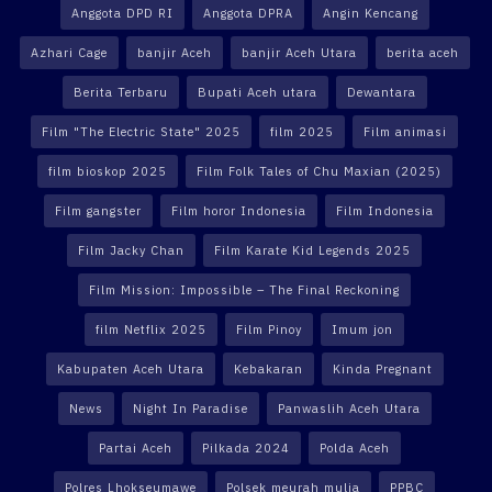
Anggota DPD RI
Anggota DPRA
Angin Kencang
Azhari Cage
banjir Aceh
banjir Aceh Utara
berita aceh
Berita Terbaru
Bupati Aceh utara
Dewantara
Film "The Electric State" 2025
film 2025
Film animasi
film bioskop 2025
Film Folk Tales of Chu Maxian (2025)
Film gangster
Film horor Indonesia
Film Indonesia
Film Jacky Chan
Film Karate Kid Legends 2025
Film Mission: Impossible – The Final Reckoning
film Netflix 2025
Film Pinoy
Imum jon
Kabupaten Aceh Utara
Kebakaran
Kinda Pregnant
News
Night In Paradise
Panwaslih Aceh Utara
Partai Aceh
Pilkada 2024
Polda Aceh
Polres Lhokseumawe
Polsek meurah mulia
PPBC