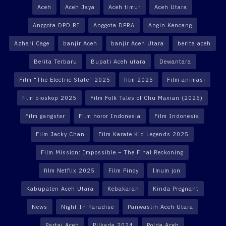
Aceh
Aceh Jaya
Aceh timur
Aceh Utara
Anggota DPD RI
Anggota DPRA
Angin Kencang
Azhari Cage
banjir Aceh
banjir Aceh Utara
berita aceh
Berita Terbaru
Bupati Aceh utara
Dewantara
Film "The Electric State" 2025
film 2025
Film animasi
film bioskop 2025
Film Folk Tales of Chu Maxian (2025)
Film gangster
Film horor Indonesia
Film Indonesia
Film Jacky Chan
Film Karate Kid Legends 2025
Film Mission: Impossible – The Final Reckoning
film Netflix 2025
Film Pinoy
Imum jon
Kabupaten Aceh Utara
Kebakaran
Kinda Pregnant
News
Night In Paradise
Panwaslih Aceh Utara
Partai Aceh
Pilkada 2024
Polda Aceh