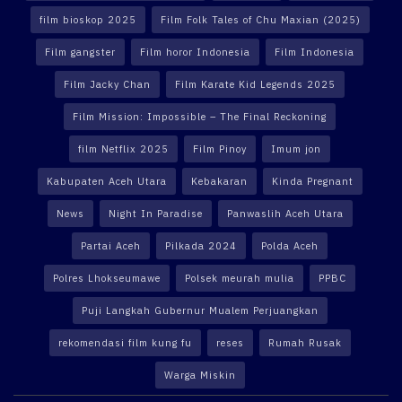
film bioskop 2025
Film Folk Tales of Chu Maxian (2025)
Film gangster
Film horor Indonesia
Film Indonesia
Film Jacky Chan
Film Karate Kid Legends 2025
Film Mission: Impossible – The Final Reckoning
film Netflix 2025
Film Pinoy
Imum jon
Kabupaten Aceh Utara
Kebakaran
Kinda Pregnant
News
Night In Paradise
Panwaslih Aceh Utara
Partai Aceh
Pilkada 2024
Polda Aceh
Polres Lhokseumawe
Polsek meurah mulia
PPBC
Puji Langkah Gubernur Mualem Perjuangkan
rekomendasi film kung fu
reses
Rumah Rusak
Warga Miskin