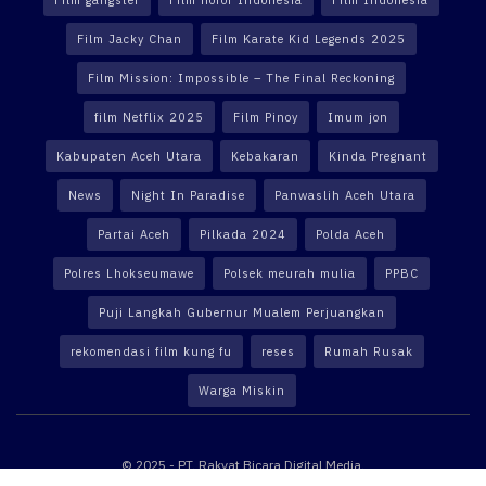
Film gangster
Film horor Indonesia
Film Indonesia
Film Jacky Chan
Film Karate Kid Legends 2025
Film Mission: Impossible – The Final Reckoning
film Netflix 2025
Film Pinoy
Imum jon
Kabupaten Aceh Utara
Kebakaran
Kinda Pregnant
News
Night In Paradise
Panwaslih Aceh Utara
Partai Aceh
Pilkada 2024
Polda Aceh
Polres Lhokseumawe
Polsek meurah mulia
PPBC
Puji Langkah Gubernur Mualem Perjuangkan
rekomendasi film kung fu
reses
Rumah Rusak
Warga Miskin
© 2025 - PT. Rakyat Bicara Digital Media.