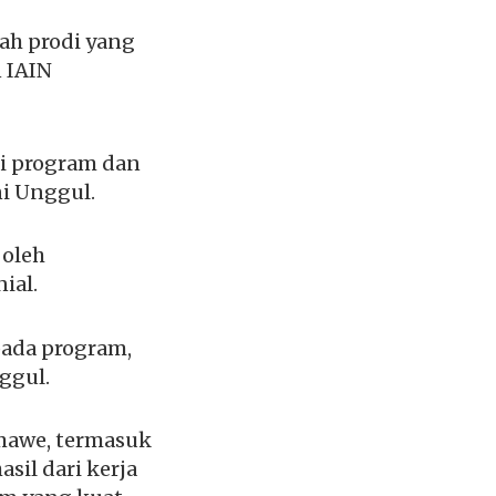
ah prodi yang
n IAIN
si program dan
ni Unggul.
 oleh
ial.
ada program,
ggul.
umawe, termasuk
sil dari kerja