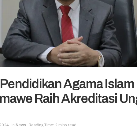
 Pendidikan Agama Islam 
mawe Raih Akreditasi Un
 2024
in
News
Reading Time: 2 mins read