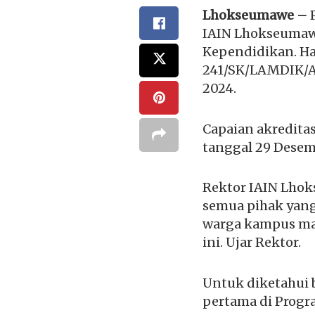
Lhokseumawe –
P
IAIN Lhokseumawe
Kependidikan. Ha
241/SK/LAMDIK/Ak
2024.
Capaian akreditas
tanggal 29 Desem
Rektor IAIN Lhok
semua pihak yang
warga kampus mau
ini. Ujar Rektor.
Untuk diketahui b
pertama di Progr