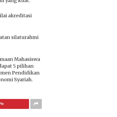
m yang kuat.
ai akreditasi
uatan silaturahmi
rimaan Mahasiswa
dapat 5 pilihan
jemen Pendidikan
nomi Syariah.
Pin