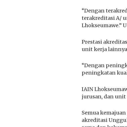
“Dengan terakred
terakreditasi A/ 
Lhokseumawe.” Un
Prestasi akredit
unit kerja lainny
“Dengan peningkat
peningkatan kual
IAIN Lhokseumaw
jurusan, dan unit
Semua kemajuan d
akreditasi Unggul