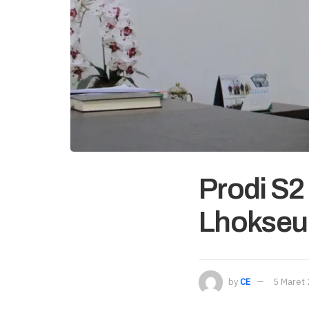
Prodi S2
Lhokseu
by
CE
5 Maret