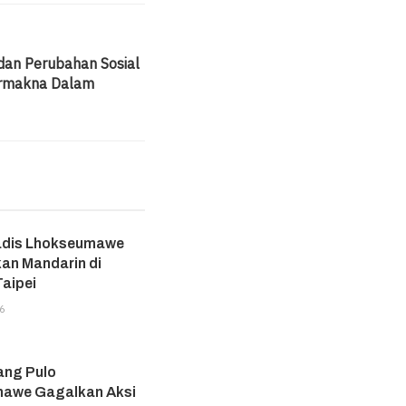
 dan Perubahan Sosial
rmakna Dalam
adis Lhokseumawe
an Mandarin di
aipei
6
ang Pulo
awe Gagalkan Aksi