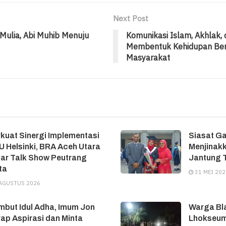
Next Post
Mulia, Abi Muhib Menuju
Komunikasi Islam, Akhlak,
Membentuk Kehidupan Be
Masyarakat
kuat Sinergi Implementasi
Siasat G
 Helsinki, BRA Aceh Utara
Menjinakk
ar Talk Show Peutrang
Jantung T
ta
31 MEI 202
AGUSTUS 2026
but Idul Adha, Imum Jon
Warga Bl
ap Aspirasi dan Minta
Lhokseum