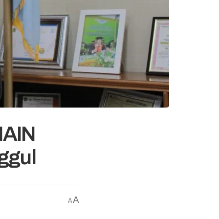
IAIN
ggul
A
A