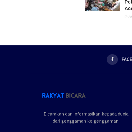
Pe
Ac
26
FAC
Bicarakan dan informasikan kepada dunia
dari genggaman ke genggaman.