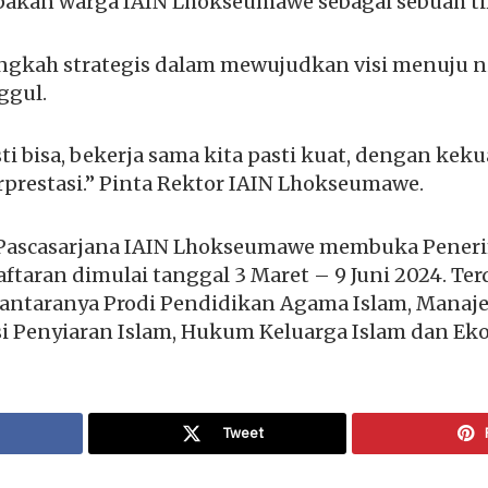
akan warga IAIN Lhokseumawe sebagai sebuah ti
ngkah strategis dalam mewujudkan visi menuju nil
ggul.
ti bisa, bekerja sama kita pasti kuat, dengan kek
erprestasi.” Pinta Rektor IAIN Lhokseumawe.
m Pascasarjana IAIN Lhokseumawe membuka Pene
ftaran dimulai tanggal 3 Maret – 9 Juni 2024. Ter
i antaranya Prodi Pendidikan Agama Islam, Mana
i Penyiaran Islam, Hukum Keluarga Islam dan Eko
Tweet