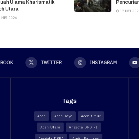
tuah Ulama Kharismatik
Pencuria
eh Utara
17 MEI 202
 MEI 2026
EBOOK
TWITTER
INSTAGRAM
Tags
Aceh
Aceh Jaya
Aceh timur
Aceh Utara
Anggota DPD RI
Anggota DPRA
Angin Kencang