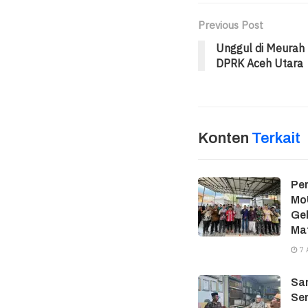
Previous Post
Unggul di Meurah 
DPRK Aceh Utara
Konten
Terkait
Per
MoU
Gel
Ma
7 
Sam
Ser