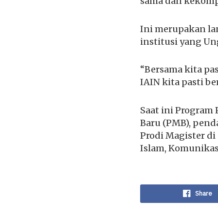
sama dan kekomp
Ini merupakan la
institusi yang Un
“Bersama kita pas
IAIN kita pasti b
Saat ini Progra
Baru (PMB), penda
Prodi Magister d
Islam, Komunikas
Share