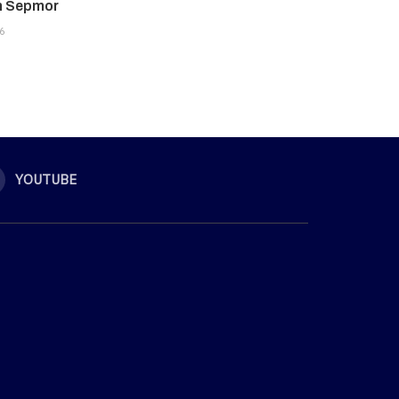
n Sepmor
6
YOUTUBE