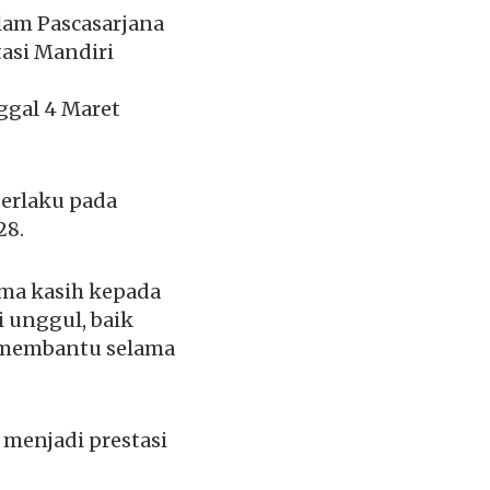
lam Pascasarjana
asi Mandiri
ggal 4 Maret
berlaku pada
28.
ima kasih kepada
 unggul, baik
n membantu selama
 menjadi prestasi