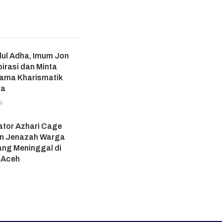
ul Adha, Imum Jon
irasi dan Minta
lama Kharismatik
ra
6
ator Azhari Cage
n Jenazah Warga
ang Meninggal di
 Aceh