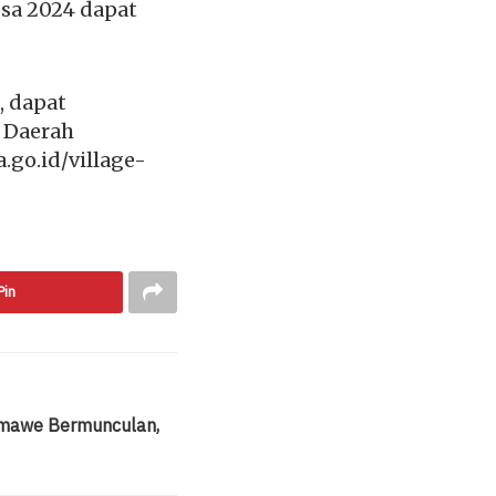
esa 2024 dapat
, dapat
 Daerah
.go.id/village-
Pin
umawe Bermunculan,