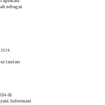
n aplikasi
ah sebagai
 2024.
ui tautan
024 di
asi. Informasi