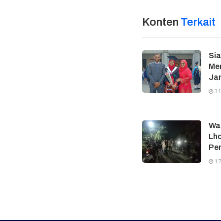
Konten
Terkait
Si
Men
Jan
31
Wa
Lh
Pe
17