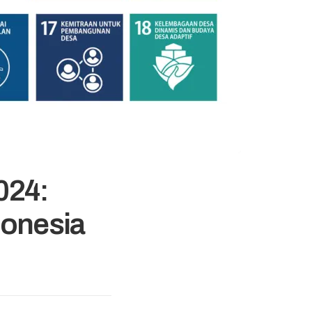
024:
onesia