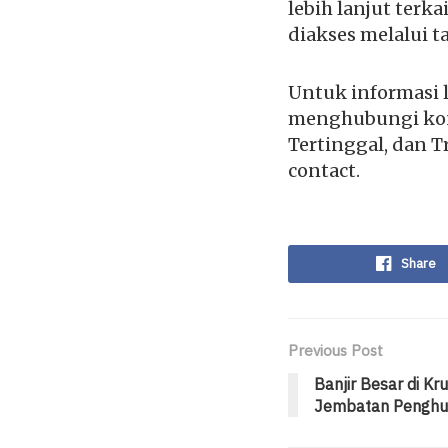
lebih lanjut terk
diakses melalui t
Untuk informasi l
menghubungi kon
Tertinggal, dan T
contact.
Share
Previous Post
Banjir Besar di K
Jembatan Penghub