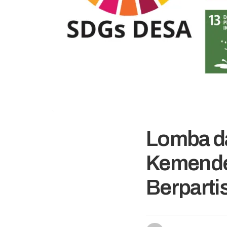
Lomba d
Kemende
Berparti