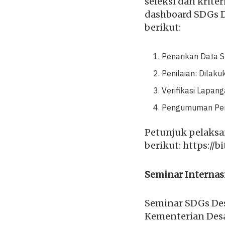
seleksi dan krite
dashboard SDGs D
berikut:
Penarikan Data S
Penilaian: Dilaku
Verifikasi Lapan
Pengumuman Pem
Petunjuk pelaksa
berikut: https://b
Seminar Internas
Seminar SDGs Desa
Kementerian Desa