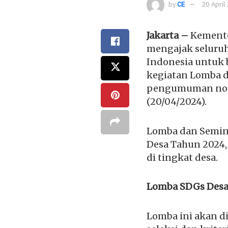
by
CE
20 April
Jakarta –
Kemente
mengajak seluruh 
Indonesia untuk 
kegiatan Lomba d
pengumuman n
(20/04/2024).
Lomba dan Semina
Desa Tahun 2024
di tingkat desa.
Lomba SDGs Desa
Lomba ini akan d