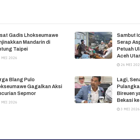
asat Gadis Lhokseumawe
Sambut Id
jinakkan Mandarin di
Serap Asp
tung Taipei
Petuah U
Aceh Uta
 MEI 2026
26 MEI 202
rga Blang Pulo
Lagi, Sen
okseumawe Gagalkan Aksi
Pulangka
ncurian Sepmor
Bireuen y
Bekasi ke
 MEI 2026
3 MEI 2026