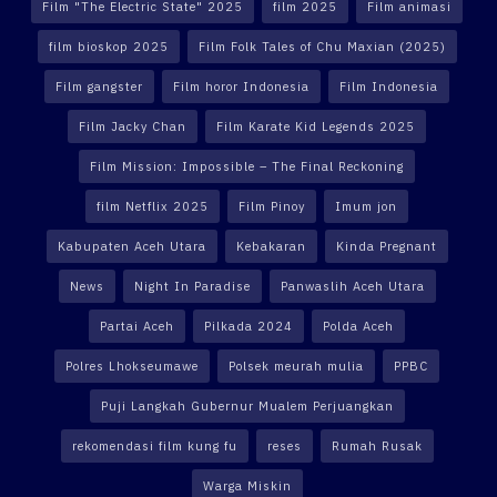
Film "The Electric State" 2025
film 2025
Film animasi
film bioskop 2025
Film Folk Tales of Chu Maxian (2025)
Film gangster
Film horor Indonesia
Film Indonesia
Film Jacky Chan
Film Karate Kid Legends 2025
Film Mission: Impossible – The Final Reckoning
film Netflix 2025
Film Pinoy
Imum jon
Kabupaten Aceh Utara
Kebakaran
Kinda Pregnant
News
Night In Paradise
Panwaslih Aceh Utara
Partai Aceh
Pilkada 2024
Polda Aceh
Polres Lhokseumawe
Polsek meurah mulia
PPBC
Puji Langkah Gubernur Mualem Perjuangkan
rekomendasi film kung fu
reses
Rumah Rusak
Warga Miskin