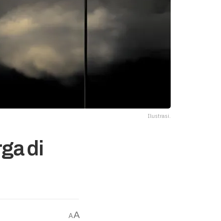
Ilustrasi.
ga di
A
A