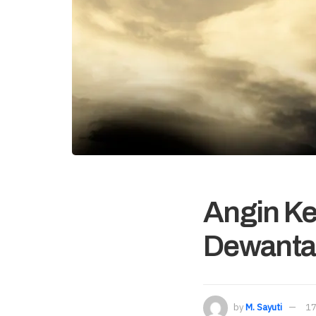
Angin K
Dewantar
by
M. Sayuti
17