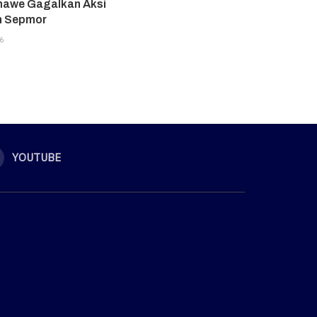
awe Gagalkan Aksi
n Sepmor
6
YOUTUBE