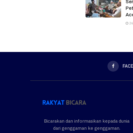
Ser
Pe
Ac
26
FAC
Bicarakan dan informasikan kepada dunia
dari genggaman ke genggaman.