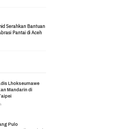
mid Serahkan Bantuan
brasi Pantai di Aceh
adis Lhokseumawe
an Mandarin di
aipei
6
ang Pulo