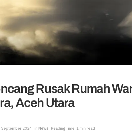
encang Rusak Rumah War
a, Aceh Utara
 September 2024
in
News
Reading Time: 1 min read