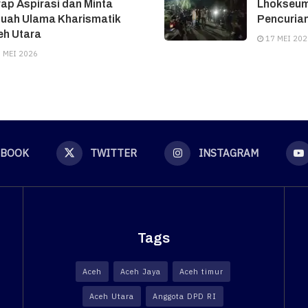
ap Aspirasi dan Minta
Lhokseum
tuah Ulama Kharismatik
Pencuria
eh Utara
17 MEI 202
 MEI 2026
EBOOK
TWITTER
INSTAGRAM
Tags
Aceh
Aceh Jaya
Aceh timur
Aceh Utara
Anggota DPD RI