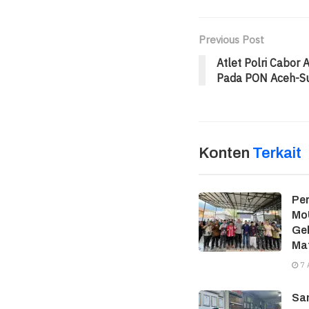
Previous Post
Atlet Polri Cabor
Pada PON Aceh-S
Konten
Terkait
Per
MoU
Gel
Ma
7 
Sam