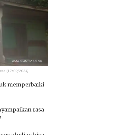
asa (17/09/2024).
ntuk memperbaiki
nyampaikan rasa
.
moga beliau bisa