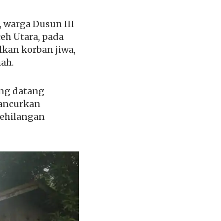
 warga Dusun III
eh Utara, pada
lkan korban jiwa,
ah.
ang datang
ancurkan
kehilangan