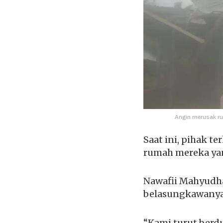
Angin merusak ru
Saat ini, pihak 
rumah mereka ya
Nawafii Mahyudha
belasungkawanya 
“Kami turut berd