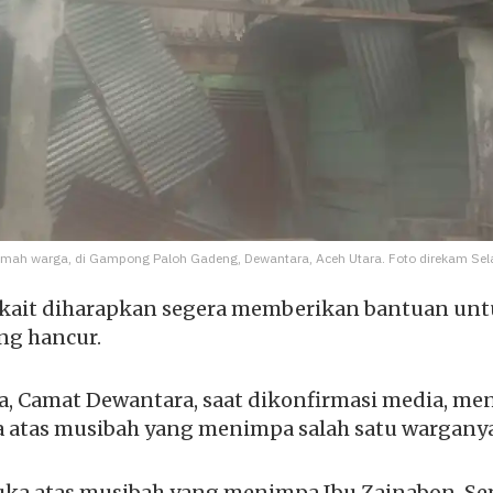
mah warga, di Gampong Paloh Gadeng, Dewantara, Aceh Utara. Foto direkam Sel
terkait diharapkan segera memberikan bantuan u
ng hancur.
, Camat Dewantara, saat dikonfirmasi media, me
atas musibah yang menimpa salah satu warganya
uka atas musibah yang menimpa Ibu Zainabon. Se