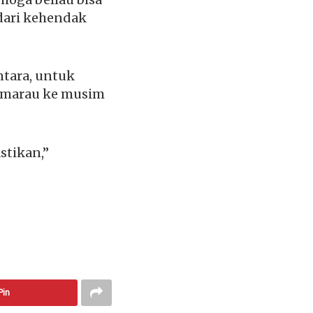
dari kehendak
tara, untuk
emarau ke musim
stikan,”
Pin