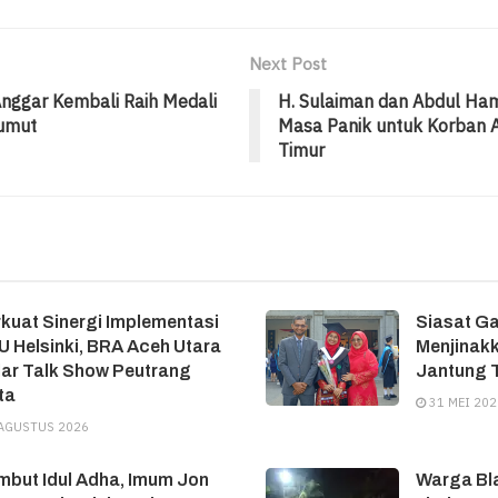
Next Post
 Anggar Kembali Raih Medali
H. Sulaiman dan Abdul Ha
umut
Masa Panik untuk Korban A
Timur
kuat Sinergi Implementasi
Siasat G
 Helsinki, BRA Aceh Utara
Menjinakk
ar Talk Show Peutrang
Jantung T
ta
31 MEI 202
AGUSTUS 2026
but Idul Adha, Imum Jon
Warga Bl