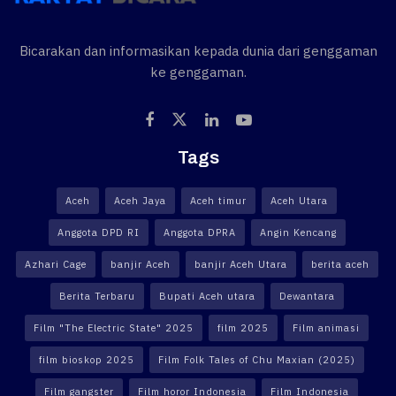
Bicarakan dan informasikan kepada dunia dari genggaman
ke genggaman.
Tags
Aceh
Aceh Jaya
Aceh timur
Aceh Utara
Anggota DPD RI
Anggota DPRA
Angin Kencang
Azhari Cage
banjir Aceh
banjir Aceh Utara
berita aceh
Berita Terbaru
Bupati Aceh utara
Dewantara
Film "The Electric State" 2025
film 2025
Film animasi
film bioskop 2025
Film Folk Tales of Chu Maxian (2025)
Film gangster
Film horor Indonesia
Film Indonesia