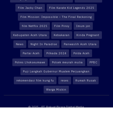
Film Jacky Chan
Film Karate Kid Legends 2025
Film Mission: Impossible – The Final Reckoning
film Netflix 2025
Film Pinoy
Imum jon
Kabupaten Aceh Utara
Kebakaran
Kinda Pregnant
News
Night In Paradise
Panwaslih Aceh Utara
Partai Aceh
Pilkada 2024
Polda Aceh
Polres Lhokseumawe
Polsek meurah mulia
PPBC
Puji Langkah Gubernur Mualem Perjuangkan
rekomendasi film kung fu
reses
Rumah Rusak
Warga Miskin
© 2025 - PT. Rakyat Bicara Digital Media.
Website powered by
Altekno Digital Multimedia
.