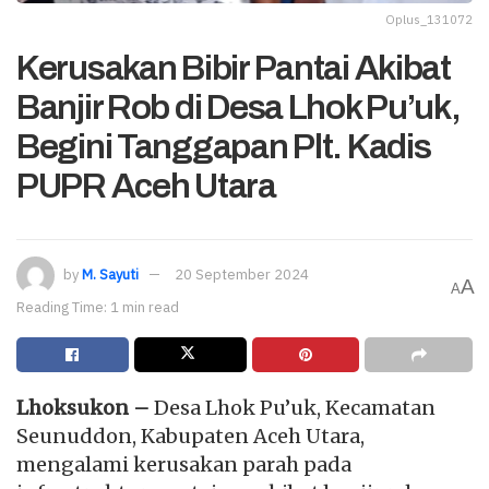
Oplus_131072
Kerusakan Bibir Pantai Akibat
Banjir Rob di Desa Lhok Pu’uk,
Begini Tanggapan Plt. Kadis
PUPR Aceh Utara
by
M. Sayuti
20 September 2024
A
A
Reading Time: 1 min read
Lhoksukon –
Desa Lhok Pu’uk, Kecamatan
Seunuddon, Kabupaten Aceh Utara,
mengalami kerusakan parah pada