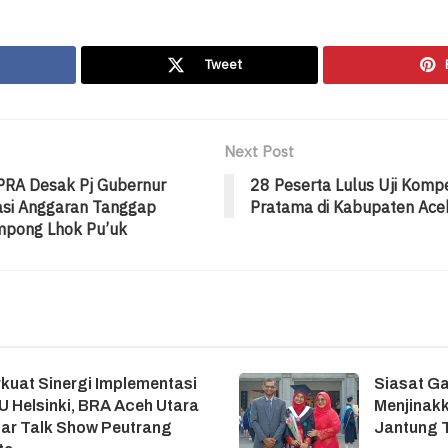
Tweet
Next Post
DPRA Desak Pj Gubernur
28 Peserta Lulus Uji Kompe
asi Anggaran Tanggap
Pratama di Kabupaten Ace
mpong Lhok Pu’uk
kuat Sinergi Implementasi
Siasat G
 Helsinki, BRA Aceh Utara
Menjinakk
ar Talk Show Peutrang
Jantung T