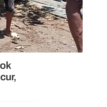
hok
cur,