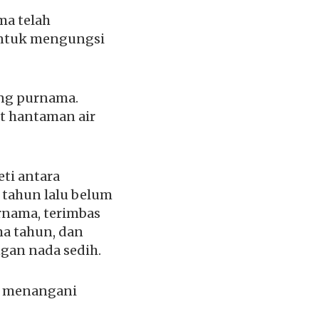
a telah
untuk mengungsi
ang purnama.
t hantaman air
ti antara
tahun lalu belum
urnama, terimbas
ma tahun, dan
gan nada sedih.
am menangani