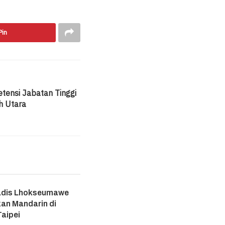
Pin
tensi Jabatan Tinggi
h Utara
adis Lhokseumawe
an Mandarin di
aipei