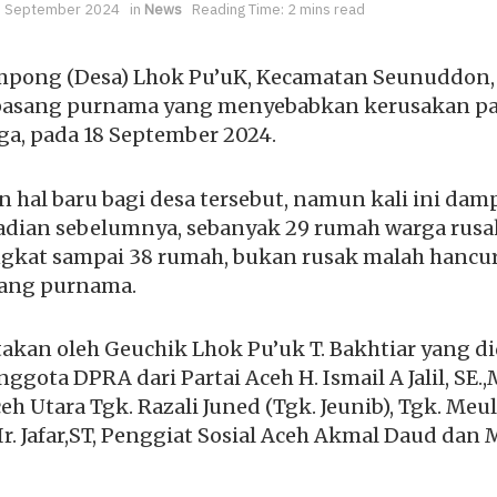
 September 2024
in
News
Reading Time: 2 mins read
pong (Desa) Lhok Pu’uK, Kecamatan Seunuddon, 
 pasang purnama yang menyebabkan kerusakan pa
, pada 18 September 2024.
n hal baru bagi desa tersebut, namun kali ini dam
adian sebelumnya, sebanyak 29 rumah warga rusak,
kat sampai 38 rumah, bukan rusak malah hancur
sang purnama.
takan oleh Geuchik Lhok Pu’uk T. Bakhtiar yang d
ggota DPRA dari Partai Aceh H. Ismail A Jalil, SE.
 Utara Tgk. Razali Juned (Tgk. Jeunib), Tgk. Meul
r. Jafar,ST, Penggiat Sosial Aceh Akmal Daud dan