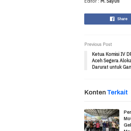
Editor :
M. Sayuti
Share
Previous Post
Ketua Komisi IV 
Aceh Segera Alok
Darurat untuk Ga
Konten
Terkait
Per
MoU
Gel