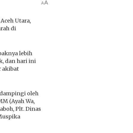
A
A
Aceh Utara,
rah di
paknya lebih
 dan hari ini
 akibat
idampingi oleh
,MM (Ayah Wa,
aboh, Plt. Dinas
 Muspika