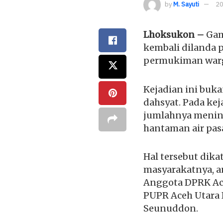
by
M. Sayuti
20
Lhoksukon –
Gam
kembali dilanda
permukiman warga
Kejadian ini buka
dahsyat. Pada kej
jumlahnya mening
hantaman air pa
Hal tersebut dika
masyarakatnya, an
Anggota DPRK Aceh
PUPR Aceh Utara I
Seunuddon.