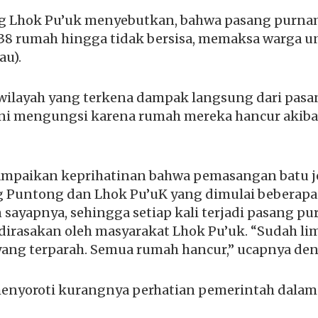
 Lhok Pu’uk menyebutkan, bahwa pasang purnam
8 rumah hingga tidak bersisa, memaksa warga 
au).
 wilayah yang terkena dampak langsung dari pas
ini mengungsi karena rumah mereka hancur akiba
ampaikan keprihatinan bahwa pemasangan batu je
Puntong dan Lhok Pu’uK yang dimulai beberapa 
n sayapnya, sehingga setiap kali terjadi pasang p
 dirasakan oleh masyarakat Lhok Pu’uk. “Sudah li
 yang terparah. Semua rumah hancur,” ucapnya den
 menyoroti kurangnya perhatian pemerintah dal