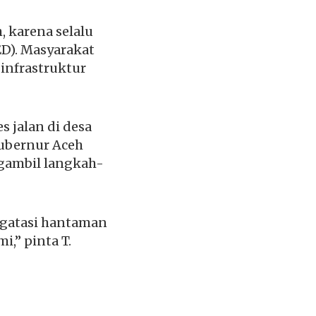
, karena selalu
ED). Masyarakat
 infrastruktur
 jalan di desa
Gubernur Aceh
ngambil langkah-
gatasi hantaman
,” pinta T.