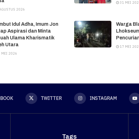
ta
31 MEI 202
AGUSTUS 2026
but Idul Adha, Imum Jon
Warga Bl
ap Aspirasi dan Minta
Lhokseum
tuah Ulama Kharismatik
Pencuria
eh Utara
17 MEI 202
 MEI 2026
EBOOK
TWITTER
INSTAGRAM
Tags