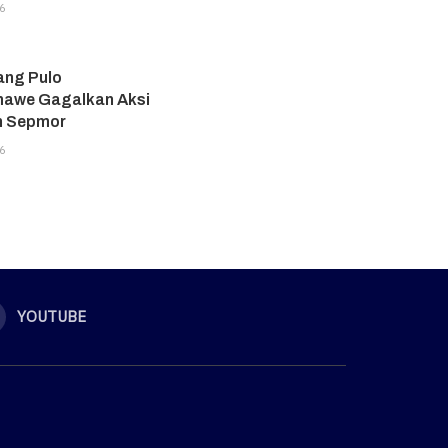
6
ang Pulo
awe Gagalkan Aksi
n Sepmor
6
YOUTUBE