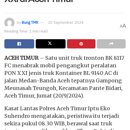
by
Bung TMR
20 September 2024
A
A
Reading Time: 1 min read
ACEH TIMUR
– Satu unit truk tronton BK 8117
FC menabrak mobil pengangkut peralatan
PON XXI jenis truk Kontainer BL 9140 AC di
jalan Medan-Banda Aceh tepatnya Gampong
Meunasah Teungoh, Kecamatan Pante Bidari,
Aceh Timur, Jumat (20/9/2024).
Kasat Lantas Polres Aceh Timur Iptu Eko
Suhendro mengatakan, peristiwa itu terjadi
sekira pukul 08.30 WIB, berawal saat truk