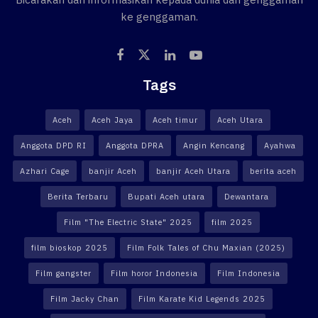
ke genggaman.
Tags
Aceh
Aceh Jaya
Aceh timur
Aceh Utara
Anggota DPD RI
Anggota DPRA
Angin Kencang
Ayahwa
Azhari Cage
banjir Aceh
banjir Aceh Utara
berita aceh
Berita Terbaru
Bupati Aceh utara
Dewantara
Film "The Electric State" 2025
film 2025
film bioskop 2025
Film Folk Tales of Chu Maxian (2025)
Film gangster
Film horor Indonesia
Film Indonesia
Film Jacky Chan
Film Karate Kid Legends 2025