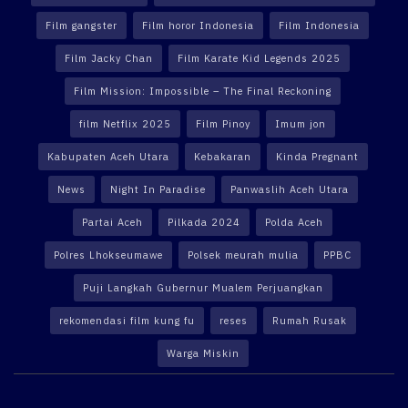
Film gangster
Film horor Indonesia
Film Indonesia
Film Jacky Chan
Film Karate Kid Legends 2025
Film Mission: Impossible – The Final Reckoning
film Netflix 2025
Film Pinoy
Imum jon
Kabupaten Aceh Utara
Kebakaran
Kinda Pregnant
News
Night In Paradise
Panwaslih Aceh Utara
Partai Aceh
Pilkada 2024
Polda Aceh
Polres Lhokseumawe
Polsek meurah mulia
PPBC
Puji Langkah Gubernur Mualem Perjuangkan
rekomendasi film kung fu
reses
Rumah Rusak
Warga Miskin