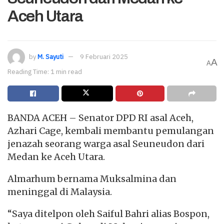
Aceh Utara
by
M. Sayuti
9 Februari 2025
A
A
Reading Time: 1 min read
BANDA ACEH – Senator DPD RI asal Aceh,
Azhari Cage, kembali membantu pemulangan
jenazah seorang warga asal Seuneudon dari
Medan ke Aceh Utara.
Almarhum bernama Muksalmina dan
meninggal di Malaysia.
“Saya ditelpon oleh Saiful Bahri alias Bospon,