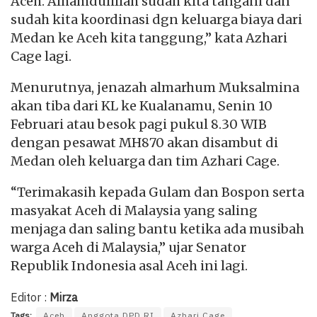
Aceh. Alhamdulillah sudah kita tangani dan
sudah kita koordinasi dgn keluarga biaya dari
Medan ke Aceh kita tanggung,” kata Azhari
Cage lagi.
Menurutnya, jenazah almarhum Muksalmina
akan tiba dari KL ke Kualanamu, Senin 10
Februari atau besok pagi pukul 8.30 WIB
dengan pesawat MH870 akan disambut di
Medan oleh keluarga dan tim Azhari Cage.
“Terimakasih kepada Gulam dan Bospon serta
masyakat Aceh di Malaysia yang saling
menjaga dan saling bantu ketika ada musibah
warga Aceh di Malaysia,” ujar Senator
Republik Indonesia asal Aceh ini lagi.
Editor :
Mirza
Tags:
Aceh
Anggota DPD RI
Azhari Cage