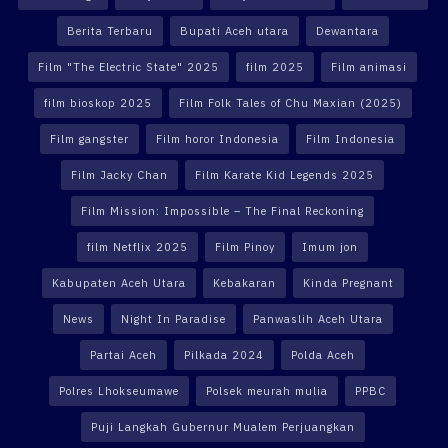
Berita Terbaru
Bupati Aceh utara
Dewantara
Film "The Electric State" 2025
film 2025
Film animasi
film bioskop 2025
Film Folk Tales of Chu Maxian (2025)
Film gangster
Film horor Indonesia
Film Indonesia
Film Jacky Chan
Film Karate Kid Legends 2025
Film Mission: Impossible – The Final Reckoning
film Netflix 2025
Film Pinoy
Imum jon
Kabupaten Aceh Utara
Kebakaran
Kinda Pregnant
News
Night In Paradise
Panwaslih Aceh Utara
Partai Aceh
Pilkada 2024
Polda Aceh
Polres Lhokseumawe
Polsek meurah mulia
PPBC
Puji Langkah Gubernur Mualem Perjuangkan