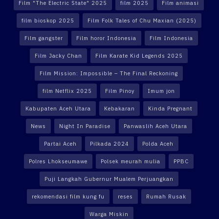
Film "The Electric State" 2025
film 2025
Film animasi
film bioskop 2025
Film Folk Tales of Chu Maxian (2025)
Film gangster
Film horor Indonesia
Film Indonesia
Film Jacky Chan
Film Karate Kid Legends 2025
Film Mission: Impossible – The Final Reckoning
film Netflix 2025
Film Pinoy
Imum jon
Kabupaten Aceh Utara
Kebakaran
Kinda Pregnant
News
Night In Paradise
Panwaslih Aceh Utara
Partai Aceh
Pilkada 2024
Polda Aceh
Polres Lhokseumawe
Polsek meurah mulia
PPBC
Puji Langkah Gubernur Mualem Perjuangkan
rekomendasi film kung fu
reses
Rumah Rusak
Warga Miskin