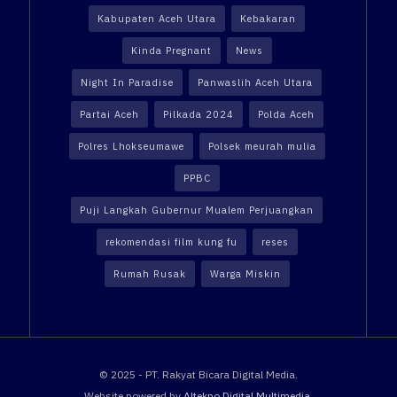
Kabupaten Aceh Utara
Kebakaran
Kinda Pregnant
News
Night In Paradise
Panwaslih Aceh Utara
Partai Aceh
Pilkada 2024
Polda Aceh
Polres Lhokseumawe
Polsek meurah mulia
PPBC
Puji Langkah Gubernur Mualem Perjuangkan
rekomendasi film kung fu
reses
Rumah Rusak
Warga Miskin
© 2025 - PT. Rakyat Bicara Digital Media.
Website powered by
Altekno Digital Multimedia
.