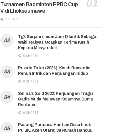
Turnamen Badminton PPBC Cup
V di Lhokseumawe
0 SHARES
Tgk Sarjani (Imum Jon) Dilantik Sebagai
Wakil Rakyat, Ucapkan Terima Kasih
Kepada Masyarakat
0 SHARES
Private Tutor (2024): Kisah Romantis
Penuh Intrik dan Perjuangan Hidup
0 SHARES
Selina’s Gold 2022: Perjuangan Tragis
Gadis Muda Melawan Kejamnya Dunia
Rentenir
0 SHARES
Pasang Purnama Hantam Desa Lhok
Pu’uK, Aceh Utara: 38 Rumah Hancur,