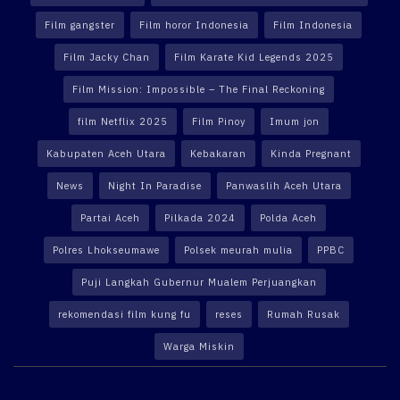
Film gangster
Film horor Indonesia
Film Indonesia
Film Jacky Chan
Film Karate Kid Legends 2025
Film Mission: Impossible – The Final Reckoning
film Netflix 2025
Film Pinoy
Imum jon
Kabupaten Aceh Utara
Kebakaran
Kinda Pregnant
News
Night In Paradise
Panwaslih Aceh Utara
Partai Aceh
Pilkada 2024
Polda Aceh
Polres Lhokseumawe
Polsek meurah mulia
PPBC
Puji Langkah Gubernur Mualem Perjuangkan
rekomendasi film kung fu
reses
Rumah Rusak
Warga Miskin