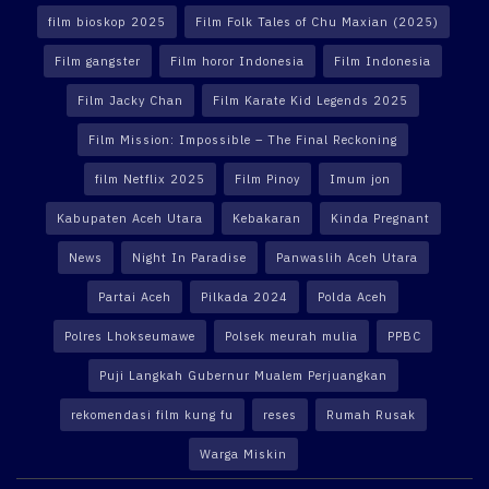
film bioskop 2025
Film Folk Tales of Chu Maxian (2025)
Film gangster
Film horor Indonesia
Film Indonesia
Film Jacky Chan
Film Karate Kid Legends 2025
Film Mission: Impossible – The Final Reckoning
film Netflix 2025
Film Pinoy
Imum jon
Kabupaten Aceh Utara
Kebakaran
Kinda Pregnant
News
Night In Paradise
Panwaslih Aceh Utara
Partai Aceh
Pilkada 2024
Polda Aceh
Polres Lhokseumawe
Polsek meurah mulia
PPBC
Puji Langkah Gubernur Mualem Perjuangkan
rekomendasi film kung fu
reses
Rumah Rusak
Warga Miskin