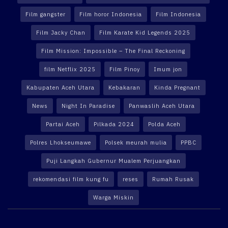
Film gangster
Film horor Indonesia
Film Indonesia
Film Jacky Chan
Film Karate Kid Legends 2025
Film Mission: Impossible – The Final Reckoning
film Netflix 2025
Film Pinoy
Imum jon
Kabupaten Aceh Utara
Kebakaran
Kinda Pregnant
News
Night In Paradise
Panwaslih Aceh Utara
Partai Aceh
Pilkada 2024
Polda Aceh
Polres Lhokseumawe
Polsek meurah mulia
PPBC
Puji Langkah Gubernur Mualem Perjuangkan
rekomendasi film kung fu
reses
Rumah Rusak
Warga Miskin